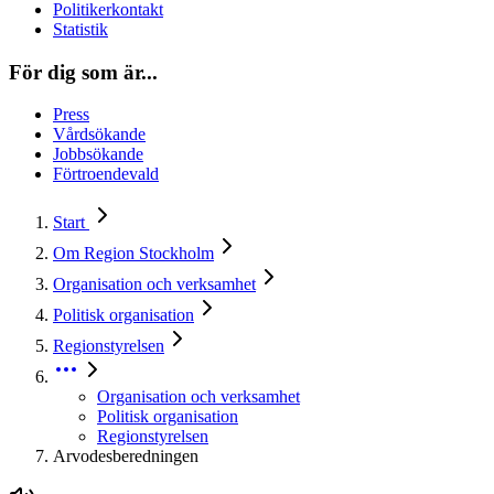
Politikerkontakt
Statistik
För dig som är...
Press
Vårdsökande
Jobbsökande
Förtroendevald
Start
Om Region Stockholm
Organisation och verksamhet
Politisk organisation
Regionstyrelsen
Organisation och verksamhet
Politisk organisation
Regionstyrelsen
Arvodesberedningen