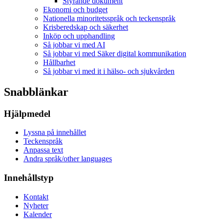
Styrande dokument
Ekonomi och budget
Nationella minoritetsspråk och teckenspråk
Krisberedskap och säkerhet
Inköp och upphandling
Så jobbar vi med AI
Så jobbar vi med Säker digital kommunikation
Hållbarhet
Så jobbar vi med it i hälso- och sjukvården
Snabblänkar
Hjälpmedel
Lyssna på innehållet
Teckenspråk
Anpassa text
Andra språk/other languages
Innehållstyp
Kontakt
Nyheter
Kalender