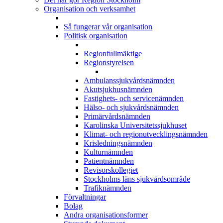
Organisation och verksamhet
Så fungerar vår organisation
Politisk organisation
Regionfullmäktige
Regionstyrelsen
Ambulanssjukvårdsnämnden
Akutsjukhusnämnden
Fastighets- och servicenämnden
Hälso- och sjukvårdsnämnden
Primärvårdsnämnden
Karolinska Universitetssjukhuset
Klimat- och regionutvecklingsnämnden
Krisledningsnämnden
Kulturnämnden
Patientnämnden
Revisorskollegiet
Stockholms läns sjukvårdsområde
Trafiknämnden
Förvaltningar
Bolag
Andra organisationsformer