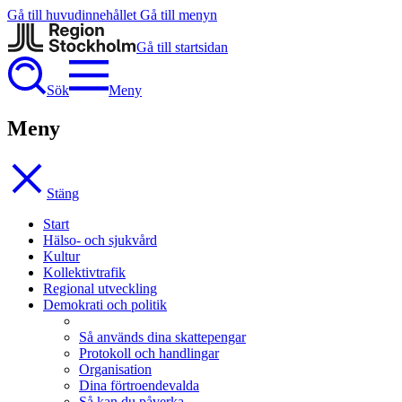
Gå till huvudinnehållet
Gå till menyn
Gå till startsidan
Sök
Meny
Meny
Stäng
Start
Hälso- och sjukvård
Kultur
Kollektivtrafik
Regional utveckling
Demokrati och politik
Så används dina skattepengar
Protokoll och handlingar
Organisation
Dina förtroendevalda
Så kan du påverka