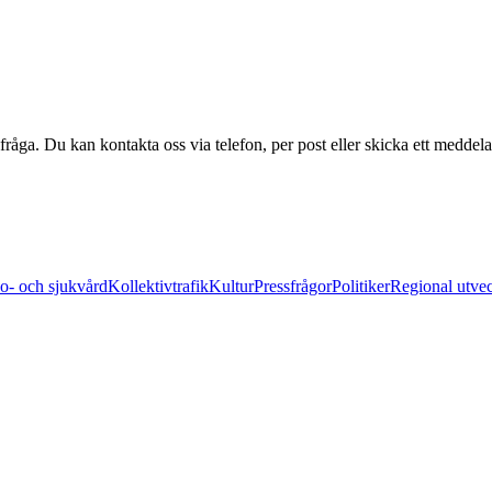
 fråga. Du kan kontakta oss via telefon, per post eller skicka ett meddel
o- och sjukvård
Kollektivtrafik
Kultur
Pressfrågor
Politiker
Regional utve