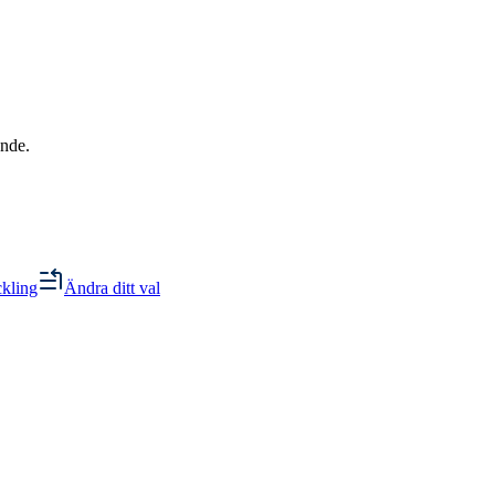
ande.
ckling
Ändra ditt val