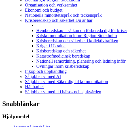
Organisation och verksamhet
Ekonomi och budget
Nationella minoritetsspråk och teckenspråk
Krisberedskap och säkerhet
Du är här
Hemberedskap – så kan du förbereda dig för kriser
Kriskommunikation inom Region Stockholm
Krisberedskap och säkerhet i kollektivtrafiken
Kriget i Ukraina
Krisberedskap och säkerhet
Katastrofmedicinsk beredskap
Nationell samordning, planering och ledning inför
Övningar inom krisberedskap
Inköp och upphandling
Så jobbar vi med AI
Så jobbar vi med Säker digital kommunikation
Hållbarhet
Så jobbar vi med it i hälso- och sjukvården
Snabblänkar
Hjälpmedel