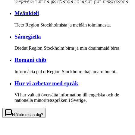
אינפֿאָרמאַציע וועגן רעגיאָן סטאָקכאָלם און אונדזער טעטיקייטן.
Meänkieli
Tieto Region Stockholmista ja meiđän toiminnasta.
Sámegiella
Dieđut Region Stockholm birra ja min doaimmaid birra.
Romani chib
Informàcia pal o Region Stockholm thaj amaro buchi.
Hur vi arbetar med språk
Vi har valt att översätta information till engelska och de
nationella minoritetsspråken i Sverige.
Hjälpte sidan dig?