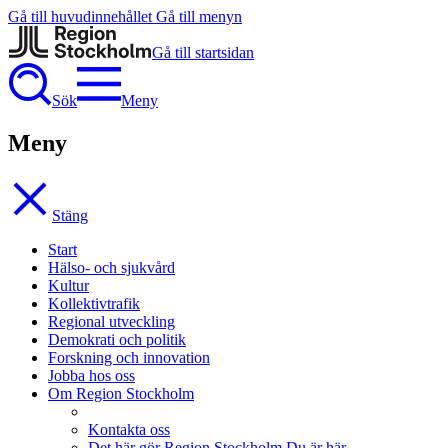
Gå till huvudinnehållet
Gå till menyn
Gå till startsidan
Sök
Meny
Meny
Stäng
Start
Hälso- och sjukvård
Kultur
Kollektivtrafik
Regional utveckling
Demokrati och politik
Forskning och innovation
Jobba hos oss
Om Region Stockholm
Kontakta oss
Det här gör Region Stockholm
Du är här