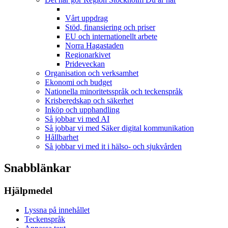
Vårt uppdrag
Stöd, finansiering och priser
EU och internationellt arbete
Norra Hagastaden
Regionarkivet
Prideveckan
Organisation och verksamhet
Ekonomi och budget
Nationella minoritetsspråk och teckenspråk
Krisberedskap och säkerhet
Inköp och upphandling
Så jobbar vi med AI
Så jobbar vi med Säker digital kommunikation
Hållbarhet
Så jobbar vi med it i hälso- och sjukvården
Snabblänkar
Hjälpmedel
Lyssna på innehållet
Teckenspråk