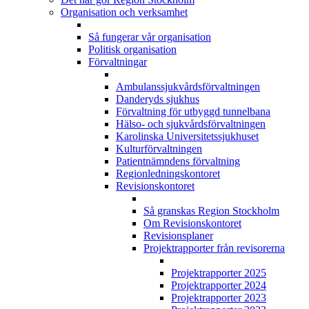
Organisation och verksamhet
Så fungerar vår organisation
Politisk organisation
Förvaltningar
Ambulanssjukvårdsförvaltningen
Danderyds sjukhus
Förvaltning för utbyggd tunnelbana
Hälso- och sjukvårdsförvaltningen
Karolinska Universitetssjukhuset
Kulturförvaltningen
Patientnämndens förvaltning
Regionledningskontoret
Revisionskontoret
Så granskas Region Stockholm
Om Revisionskontoret
Revisionsplaner
Projektrapporter från revisorerna
Projektrapporter 2025
Projektrapporter 2024
Projektrapporter 2023