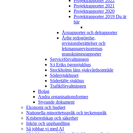
Projektrapporter 2022
Projektrapporter 2021
Projektrapporter 2020
Projektrapporter 2019
Du är
här
Årsrapporter och delrapporter
Årlig redogörelse,
revisionsberättelser och
lekmannarevisorernas
granskningsrapporter
Serviceförvaltningen
S:t Eriks ögonsjukhus
Stockholms läns sjukvårdsområde
Södersjukhuset
Södertälje sjukhus
Trafikförvaltningen
Bolag
Andra organisationsformer
Styrande dokument
Ekonomi och budget
Nationella minoritetsspråk och teckenspråk
Krisberedskap och säkerhet
Inköp och upphandling
Så jobbar vi med AI