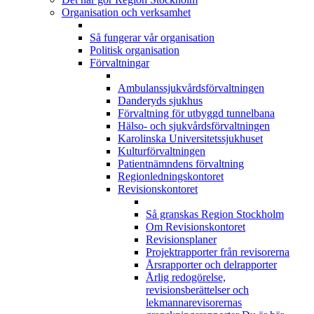
Organisation och verksamhet
Så fungerar vår organisation
Politisk organisation
Förvaltningar
Ambulanssjukvårdsförvaltningen
Danderyds sjukhus
Förvaltning för utbyggd tunnelbana
Hälso- och sjukvårdsförvaltningen
Karolinska Universitetssjukhuset
Kulturförvaltningen
Patientnämndens förvaltning
Regionledningskontoret
Revisionskontoret
Så granskas Region Stockholm
Om Revisionskontoret
Revisionsplaner
Projektrapporter från revisorerna
Årsrapporter och delrapporter
Årlig redogörelse,
revisionsberättelser och
lekmannarevisorernas