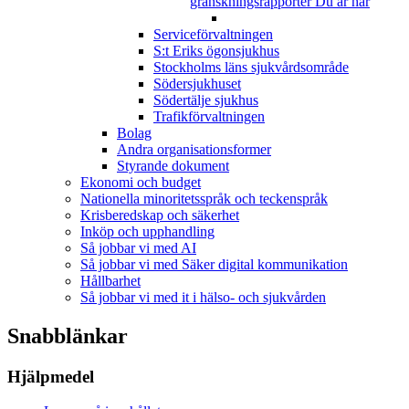
granskningsrapporter
Du är här
Serviceförvaltningen
S:t Eriks ögonsjukhus
Stockholms läns sjukvårdsområde
Södersjukhuset
Södertälje sjukhus
Trafikförvaltningen
Bolag
Andra organisationsformer
Styrande dokument
Ekonomi och budget
Nationella minoritetsspråk och teckenspråk
Krisberedskap och säkerhet
Inköp och upphandling
Så jobbar vi med AI
Så jobbar vi med Säker digital kommunikation
Hållbarhet
Så jobbar vi med it i hälso- och sjukvården
Snabblänkar
Hjälpmedel