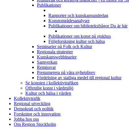
Publikationer
Rapporter och kunskapsunderlag
Konstområdesanalyser
Publikationer om biblioteksfrågor
Du är här
Publikationer om konst på sjukhus
Följeforskning kultur och hälsa
Seminarier på Folk och Kultur
Regionala strategier
Kunskapswebbinarier
Samverkan
Remissvar
Prenumerera på våra nyhetsbrev
Fördelning av statliga medel till regional kultur
Se konsten i kollektivtrafiken
Offentlig konst i vårdmiljö
Kultur och hälsa i vården
Kollektivtrafik
Regional utveckling
Demokrati och politik
Forskning och innovation
Jobba hos oss
Om Region Stockholm