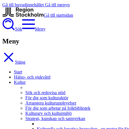
Gå till huvudinnehållet
Gå till menyn
Gå till startsidan
Sök
Meny
Meny
Stäng
Start
Hälso- och sjukvård
Kultur
Sök och redovisa stöd
För dig som kulturaktör
Arrangera kulturupplevelser
För dig som arbetar på folkbibliotek
Kulturarv och kulturmiljö
Strategi, kunskap och samverkan
Kulturella och kreativa branscher - en motor för 