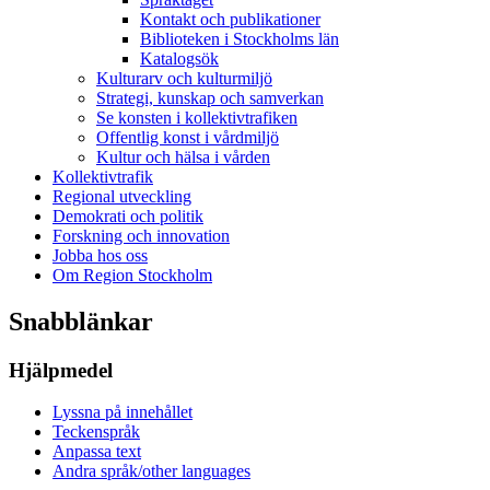
Kontakt och publikationer
Biblioteken i Stockholms län
Katalogsök
Kulturarv och kulturmiljö
Strategi, kunskap och samverkan
Se konsten i kollektivtrafiken
Offentlig konst i vårdmiljö
Kultur och hälsa i vården
Kollektivtrafik
Regional utveckling
Demokrati och politik
Forskning och innovation
Jobba hos oss
Om Region Stockholm
Snabblänkar
Hjälpmedel
Lyssna på innehållet
Teckenspråk
Anpassa text
Andra språk/other languages