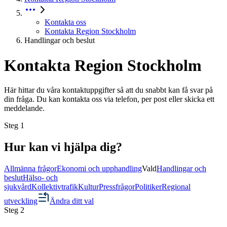
Kontakta oss
Kontakta Region Stockholm
Handlingar och beslut
Kontakta Region Stockholm
Här hittar du våra kontaktuppgifter så att du snabbt kan få svar på
din fråga. Du kan kontakta oss via telefon, per post eller skicka ett
meddelande.
Steg
1
Hur kan vi hjälpa dig?
Allmänna frågor
Ekonomi och upphandling
Vald
Handlingar och
beslut
Hälso- och
sjukvård
Kollektivtrafik
Kultur
Pressfrågor
Politiker
Regional
utveckling
Ändra ditt val
Steg
2