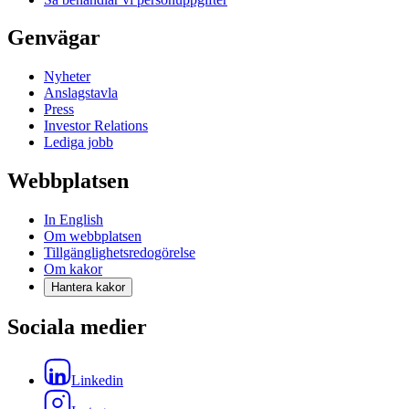
Genvägar
Nyheter
Anslagstavla
Press
Investor Relations
Lediga jobb
Webbplatsen
In English
Om webbplatsen
Tillgänglighetsredogörelse
Om kakor
Hantera kakor
Sociala medier
Linkedin