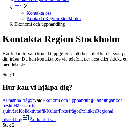
Kontakta oss
Kontakta Region Stockholm
Ekonomi och upphandling
Kontakta Region Stockholm
Här hittar du våra kontaktuppgifter så att du snabbt kan få svar på
din fråga. Du kan kontakta oss via telefon, per post eller skicka ett
meddelande.
Steg
1
Hur kan vi hjälpa dig?
Allmänna frågor
Vald
Ekonomi och upphandling
Handlingar och
beslut
Hälso- och
sjukvård
Kollektivtrafik
Kultur
Pressfrågor
Politiker
Regional
utveckling
Ändra ditt val
Steg
2