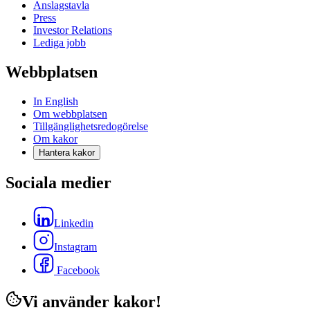
Anslagstavla
Press
Investor Relations
Lediga jobb
Webbplatsen
In English
Om webbplatsen
Tillgänglighetsredogörelse
Om kakor
Hantera kakor
Sociala medier
Linkedin
Instagram
Facebook
Vi använder kakor!