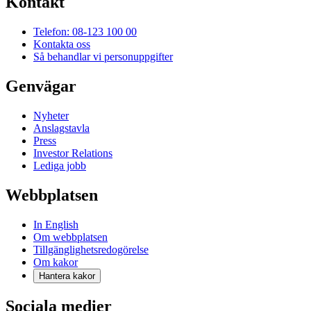
Kontakt
Telefon: 08-123 100 00
Kontakta oss
Så behandlar vi personuppgifter
Genvägar
Nyheter
Anslagstavla
Press
Investor Relations
Lediga jobb
Webbplatsen
In English
Om webbplatsen
Tillgänglighetsredogörelse
Om kakor
Hantera kakor
Sociala medier