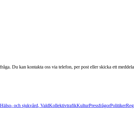
 fråga. Du kan kontakta oss via telefon, per post eller skicka ett meddel
Hälso- och sjukvård
,
Vald
Kollektivtrafik
Kultur
Pressfrågor
Politiker
Regi