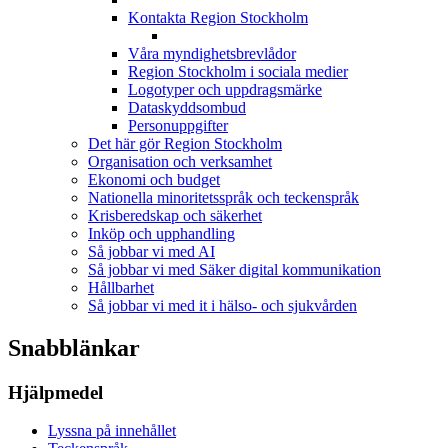
Kontakta Region Stockholm
Våra myndighetsbrevlådor
Region Stockholm i sociala medier
Logotyper och uppdragsmärke
Dataskyddsombud
Personuppgifter
Det här gör Region Stockholm
Organisation och verksamhet
Ekonomi och budget
Nationella minoritetsspråk och teckenspråk
Krisberedskap och säkerhet
Inköp och upphandling
Så jobbar vi med AI
Så jobbar vi med Säker digital kommunikation
Hållbarhet
Så jobbar vi med it i hälso- och sjukvården
Snabblänkar
Hjälpmedel
Lyssna på innehållet