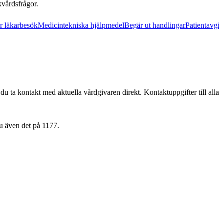
kvårdsfrågor.
r läkarbesök
Medicintekniska hjälpmedel
Begär ut handlingar
Patientavgi
du ta kontakt med aktuella vårdgivaren direkt. Kontaktuppgifter till alla
u även det på 1177.