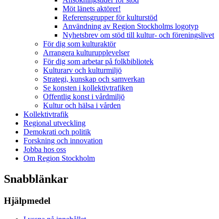
Möt länets aktörer!
Referensgrupper för kulturstöd
Användning av Region Stockholms logotyp
Nyhetsbrev om stöd till kultur- och föreningslivet
För dig som kulturaktör
Arrangera kulturupplevelser
För dig som arbetar på folkbibliotek
Kulturarv och kulturmiljö
Strategi, kunskap och samverkan
Se konsten i kollektivtrafiken
Offentlig konst i vårdmiljö
Kultur och hälsa i vården
Kollektivtrafik
Regional utveckling
Demokrati och politik
Forskning och innovation
Jobba hos oss
Om Region Stockholm
Snabblänkar
Hjälpmedel