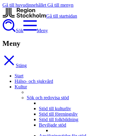
Gå till huvudinnehållet
Gå till menyn
Gå till startsidan
Sök
Meny
Meny
Stäng
Start
Hälso- och sjukvård
Kultur
Sök och redovisa stöd
Stöd till kulturliv
Stöd till föreningsliv
Stöd till folkbildning
Beviljade stöd
Ansökningstider för stöd