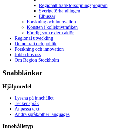
Regionalt trafikförsörjningsprogram
Sverigeförhandlingen
Elbussar
Forskning och innovation
Konsten i kollektivtrafiken
För dig som extern aktör
Regional utveckling
Demokrati och politik
Forskning och innovation
Jobba hos oss
Om Region Stockholm
Snabblänkar
Hjälpmedel
Lyssna på innehållet
Teckenspråk
Anpassa text
Andra språk/other languages
Innehållstyp