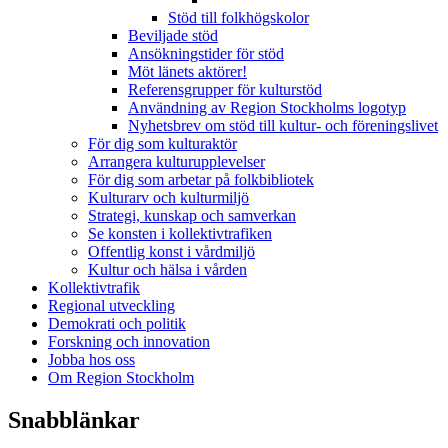
Stöd till folkhögskolor
Beviljade stöd
Ansökningstider för stöd
Möt länets aktörer!
Referensgrupper för kulturstöd
Användning av Region Stockholms logotyp
Nyhetsbrev om stöd till kultur- och föreningslivet
För dig som kulturaktör
Arrangera kulturupplevelser
För dig som arbetar på folkbibliotek
Kulturarv och kulturmiljö
Strategi, kunskap och samverkan
Se konsten i kollektivtrafiken
Offentlig konst i vårdmiljö
Kultur och hälsa i vården
Kollektivtrafik
Regional utveckling
Demokrati och politik
Forskning och innovation
Jobba hos oss
Om Region Stockholm
Snabblänkar