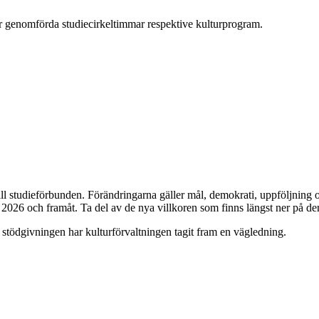
 för genomförda studiecirkeltimmar respektive kulturprogram.
l studieförbunden. Förändringarna gäller mål, demokrati, uppföljning oc
 2026 och framåt. Ta del av de nya villkoren som finns längst ner på de
i stödgivningen har kulturförvaltningen tagit fram en vägledning.