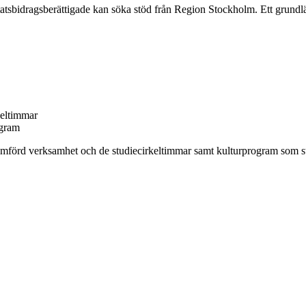
tsbidragsberättigade kan söka stöd från Region Stockholm. Ett grundlägg
keltimmar
rogram
omförd verksamhet och de studiecirkeltimmar samt kulturprogram som stu