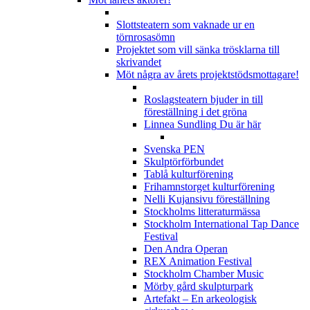
Slottsteatern som vaknade ur en
törnrosasömn
Projektet som vill sänka trösklarna till
skrivandet
Möt några av årets projektstödsmottagare!
Roslagsteatern bjuder in till
föreställning i det gröna
Linnea Sundling
Du är här
Svenska PEN
Skulptörförbundet
Tablå kulturförening
Frihamnstorget kulturförening
Nelli Kujansivu föreställning
Stockholms litteraturmässa
Stockholm International Tap Dance
Festival
Den Andra Operan
REX Animation Festival
Stockholm Chamber Music
Mörby gård skulpturpark
Artefakt – En arkeologisk