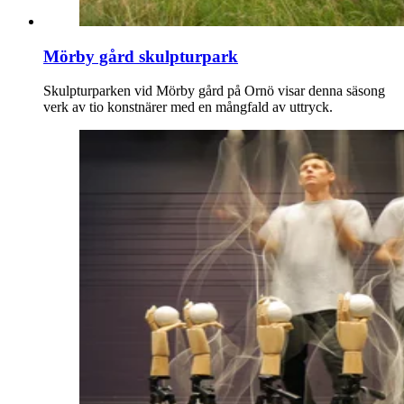
Mörby gård skulpturpark
Skulpturparken vid Mörby gård på Ornö visar denna säsong
verk av tio konstnärer med en mångfald av uttryck.