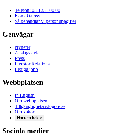
Telefon: 08-123 100 00
Kontakta oss
Så behandlar vi personuppgifter
Genvägar
Nyheter
Anslagstavla
Press
Investor Relations
Lediga jobb
Webbplatsen
In English
Om webbplatsen
Tillgänglighetsredogörelse
Om kakor
Hantera kakor
Sociala medier