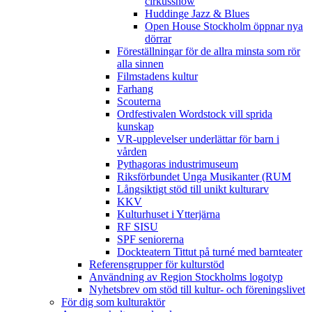
cirkusshow
Huddinge Jazz & Blues
Open House Stockholm öppnar nya
dörrar
Föreställningar för de allra minsta som rör
alla sinnen
Filmstadens kultur
Farhang
Scouterna
Ordfestivalen Wordstock vill sprida
kunskap
VR-upplevelser underlättar för barn i
vården
Pythagoras industrimuseum
Riksförbundet Unga Musikanter (RUM
Långsiktigt stöd till unikt kulturarv
KKV
Kulturhuset i Ytterjärna
RF SISU
SPF seniorerna
Dockteatern Tittut på turné med barnteater
Referensgrupper för kulturstöd
Användning av Region Stockholms logotyp
Nyhetsbrev om stöd till kultur- och föreningslivet
För dig som kulturaktör