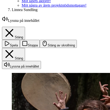
Möt länets aktörer!
Möt några av årets projektstödsmottagare!
Linnea Sundling
Lyssna på innehållet
Stäng
Spela
Stoppa
Stäng av skrollning
Stäng
Lyssna på innehållet