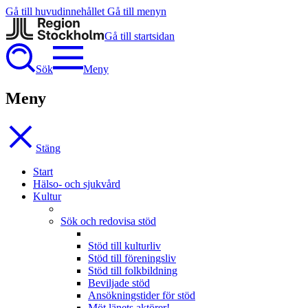
Gå till huvudinnehållet
Gå till menyn
Gå till startsidan
Sök
Meny
Meny
Stäng
Start
Hälso- och sjukvård
Kultur
Sök och redovisa stöd
Stöd till kulturliv
Stöd till föreningsliv
Stöd till folkbildning
Beviljade stöd
Ansökningstider för stöd
Möt länets aktörer!