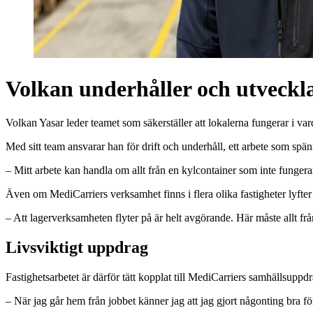
Volkan underhåller och utveckla
Volkan Yasar leder teamet som säkerställer att lokalerna fungerar i v
Med sitt team ansvarar han för drift och underhåll, ett arbete som spänne
– Mitt arbete kan handla om allt från en kylcontainer som inte fungerar 
Även om MediCarriers verksamhet finns i flera olika fastigheter lyfter 
– Att lagerverksamheten flyter på är helt avgörande. Här måste allt frå
Livsviktigt uppdrag
Fastighetsarbetet är därför tätt kopplat till MediCarriers samhällsuppd
– När jag går hem från jobbet känner jag att jag gjort någonting bra 