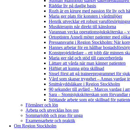
Subhan Mahmoud stärker säkerhetskulturen 
Räddar liv på daglig basis
Rozh är en kirurg med passion för liv och hä
Maria ger plats för konsten i vårdmiljöer
Henrik utvecklar ett robust varuförsörjnings
Musikterapin når direkt till känslorna
Varannan vecka operationssjuksköterska – 
Ortoptisten Anneli möter patienter med olik
Pressansvarig i Region Stockholm: När korr
Hannes arbetar för en hållbar bostadsförsörj
Konstprojektledare – ett jobb där minnen sk
Maria ger råd och stöd till cancerberörda
Lättare att vårda när man känner patienten
Häftigt att kunna göra skillnad
Sissel först att gå traineeprogrammet för s
Vård som skapar trygghet – Annas vardag 
Smittskyddsläkare i Region Stockholm
90 sekunder till avfärd – Marcos vardag i a
Sara – Stomisjuksköterskan som förvandlar u
Stöttande arbete som gör skillnad för patient
Förmåner och lön
Arbeta och utvecklas hos oss
Sommarjobb och prao för unga
Examensarbete och praktik
Om Region Stockholm