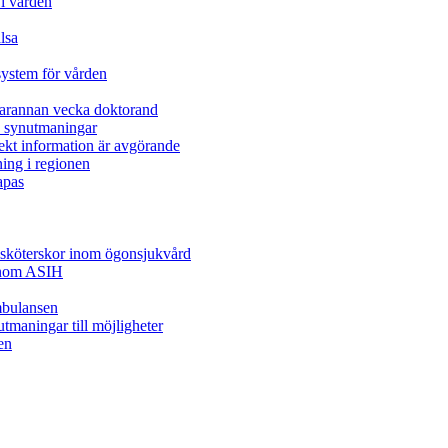
i vården
lsa
system för vården
varannan vecka doktorand
a synutmaningar
ekt information är avgörande
ning i regionen
apas
juksköterskor inom ögonsjukvård
inom ASIH
mbulansen
tmaningar till möjligheter
en