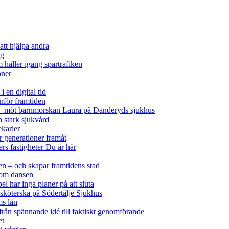
att hjälpa andra
ag
 håller igång spårtrafiken
oner
i en digital tid
nför framtiden
ck – möt barnmorskan Laura på Danderyds sjukhus
h stark sjukvård
ekarier
 generationer framåt
rs fastigheter
Du är här
ken – och skapar framtidens stad
nom dansen
el har inga planer på att sluta
sköterska på Södertälje Sjukhus
ms län
 från spännande idé till faktiskt genomförande
et