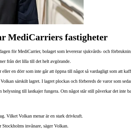
r MediCarriers fastigheter
ardagen för MediCarrier, bolaget som levererar sjukvårds- och förbrukni
r från det lilla till det helt avgörande.
eller en dörr som inte går att öppna till något så vardagligt som att kaff
Volkan särskilt lagret. I lagret plockas och förbereds de varor som sedan
n belysning till lastkajer fungera. Om något står still påverkar det inte
rag. Vilket Volkan menar är en stark drivkraft.
för Stockholms invånare, säger Volkan.