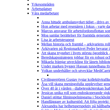
Yrkesområden
Arbetsplatser
Våra medarbetare
Anna hittade ambulansyrket tidigt - drivs av 
Hon arbetar med resenären i fokus - varje d
Marcus ansvarar för arbetsfordonsflottan som
Moa samlar berättelser för framtida generati
Lisa är arbetsterapeut
Mellan historia och framtid – arkivariens roll 
Arkivarien på Regionarkivet Peder bevarar i
Att skapa trygghet i livets största ögonbli
Beredskapsstrategen jobbar för en robust oc
Mikaela främjar utveckling för länets bibliot
Under marken bygger Hassan tunnelbana för
Volkan underhåller och utvecklar MediCarrie
Civilingenjören Gustav tystar kollektivtrafi
Åsa vill skapa meningsfulla upplevelser ge
Över 40 år i vården - diabetessköterskan Isab
Jessicas unika roll som endoskoperande sjuk
Daniel stöttar filminspelningarna i Stockhol
Handläggare av kulturstöd: Att följa projekt
Alexandra har helhetsperspektiv på hållbarh