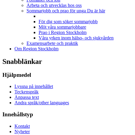
Arbeta och utvecklas hos oss
Sommarjobb och prao för unga
Du är här
För dig som söker sommarjobb
Möt våra sommarjobbare
Prao i Region Stockholm
Våra yrken inom hälso- och sjukvården
Examensarbete och praktik
Om Region Stockholm
Snabblänkar
Hjälpmedel
Lyssna på innehållet
Teckenspråk
Anpassa text
Andra språk/other languages
Innehållstyp
Kontakt
Nyheter