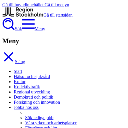
Gå till huvudinnehållet
Gå till menyn
Gå till startsidan
Sök
Meny
Meny
Stäng
Start
Hälso- och sjukvård
Kultur
Kollektivtrafik
Regional utveckling
Demokrati och politik
Forskning och innovation
Jobba hos oss
Sök lediga jobb
Våra yrken och arbetsplatser
Förmåner och lön