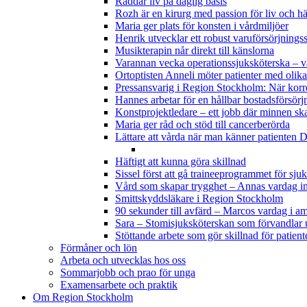
Räddar liv på daglig basis
Rozh är en kirurg med passion för liv och hä
Maria ger plats för konsten i vårdmiljöer
Henrik utvecklar ett robust varuförsörjnings
Musikterapin når direkt till känslorna
Varannan vecka operationssjuksköterska – 
Ortoptisten Anneli möter patienter med olik
Pressansvarig i Region Stockholm: När korr
Hannes arbetar för en hållbar bostadsförsörj
Konstprojektledare – ett jobb där minnen sk
Maria ger råd och stöd till cancerberörda
Lättare att vårda när man känner patienten
D
Häftigt att kunna göra skillnad
Sissel först att gå traineeprogrammet för s
Vård som skapar trygghet – Annas vardag 
Smittskyddsläkare i Region Stockholm
90 sekunder till avfärd – Marcos vardag i a
Sara – Stomisjuksköterskan som förvandlar u
Stöttande arbete som gör skillnad för patient
Förmåner och lön
Arbeta och utvecklas hos oss
Sommarjobb och prao för unga
Examensarbete och praktik
Om Region Stockholm