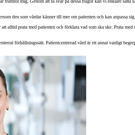
g har framför mig. Genom att få svar på dessa frågor kan vi enklare sät
eftersom den som vårdar känner till mer om patienten och kan anpassa sig
r att alltid prata med patienten och förklara vad som ska ske. Prata med o
trerat förhållningssätt. Patientcentrerad vård är ett annat vanligt beg