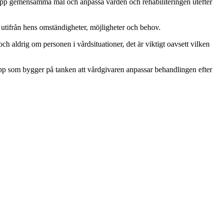
ta upp gemensamma mål och anpassa vården och rehabiliteringen utefter
 utifrån hens omständigheter, möjligheter och behov.
ch aldrig om personen i vårdsituationer, det är viktigt oavsett vilken
repp som bygger på tanken att vårdgivaren anpassar behandlingen efter