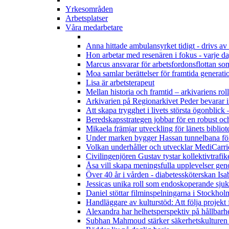
Yrkesområden
Arbetsplatser
Våra medarbetare
Anna hittade ambulansyrket tidigt - drivs av 
Hon arbetar med resenären i fokus - varje d
Marcus ansvarar för arbetsfordonsflottan som
Moa samlar berättelser för framtida generati
Lisa är arbetsterapeut
Mellan historia och framtid – arkivariens roll 
Arkivarien på Regionarkivet Peder bevarar i
Att skapa trygghet i livets största ögonbli
Beredskapsstrategen jobbar för en robust oc
Mikaela främjar utveckling för länets bibliot
Under marken bygger Hassan tunnelbana för
Volkan underhåller och utvecklar MediCarrie
Civilingenjören Gustav tystar kollektivtrafi
Åsa vill skapa meningsfulla upplevelser ge
Över 40 år i vården - diabetessköterskan Isab
Jessicas unika roll som endoskoperande sjuk
Daniel stöttar filminspelningarna i Stockhol
Handläggare av kulturstöd: Att följa projekt
Alexandra har helhetsperspektiv på hållbarh
Subhan Mahmoud stärker säkerhetskulturen 