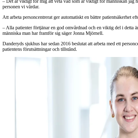
– Det är viktigt för mig att veta vad som är viktigt för människan ja
personen vi vårdar.
Att arbeta personcentrerat ger automatiskt en bättre patientsäkerhet 
– Alla patienter förtjänar en god omvårdnad och en viktig del i detta ä
människa man har framför sig säger Jonna Mjörnell.
Danderyds sjukhus har sedan 2016 beslutat att arbeta med ett personcen
patientens förutsättningar och tillstånd.