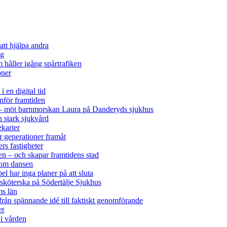
att hjälpa andra
ag
 håller igång spårtrafiken
oner
i en digital tid
nför framtiden
ck – möt barnmorskan Laura på Danderyds sjukhus
h stark sjukvård
ekarier
 generationer framåt
rs fastigheter
ken – och skapar framtidens stad
nom dansen
el har inga planer på att sluta
sköterska på Södertälje Sjukhus
ms län
 från spännande idé till faktiskt genomförande
et
i vården