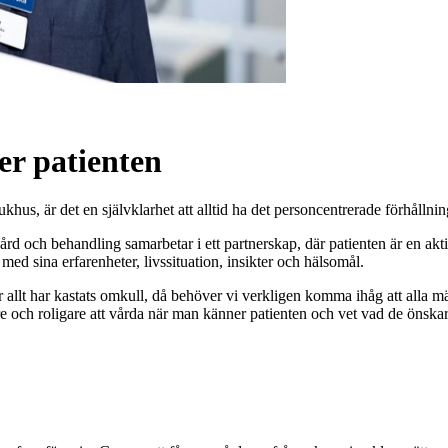
er patienten
s, är det en självklarhet att alltid ha det personcentrerade förhållning
vård och behandling samarbetar i ett partnerskap, där patienten är en ak
d sina erfarenheter, livssituation, insikter och hälsomål.
r allt har kastats omkull, då behöver vi verkligen komma ihåg att alla mä
tare och roligare att vårda när man känner patienten och vet vad de önska