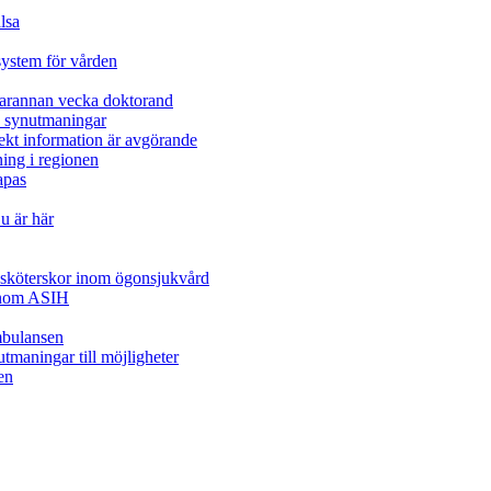
lsa
system för vården
varannan vecka doktorand
a synutmaningar
ekt information är avgörande
ning i regionen
apas
u är här
juksköterskor inom ögonsjukvård
inom ASIH
mbulansen
tmaningar till möjligheter
en