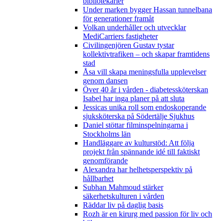
bibliotekarier
Under marken bygger Hassan tunnelbana
för generationer framåt
Volkan underhåller och utvecklar
MediCarriers fastigheter
Civilingenjören Gustav tystar
kollektivtrafiken – och skapar framtidens
stad
Åsa vill skapa meningsfulla upplevelser
genom dansen
Över 40 år i vården - diabetessköterskan
Isabel har inga planer på att sluta
Jessicas unika roll som endoskoperande
sjuksköterska på Södertälje Sjukhus
Daniel stöttar filminspelningarna i
Stockholms län
Handläggare av kulturstöd: Att följa
projekt från spännande idé till faktiskt
genomförande
Alexandra har helhetsperspektiv på
hållbarhet
Subhan Mahmoud stärker
säkerhetskulturen i vården
Räddar liv på daglig basis
Rozh är en kirurg med passion för liv och