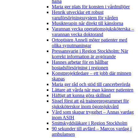
hälsa
Maria ger plats för konsten i vårdmiljöer
Henrik utvecklar ett robust
varuförsörjningssystem för vården
Musikterapin når direkt till känslorna
Varannan vecka operationssjuksköterska –
varannan vecka doktorand
Ortoptisten Anneli möter patienter med
olika synutmaningar
Pressansvarig i Region Stockholm: När
korrekt information är avgörande
Hannes arbetar för en hållbar
bostadsförsörjning i regionen
Konstprojektledare – ett jobb där minnen
skapas
Maria ger råd och stöd till cancerberörda
Lättare att vårda när man känner patienten
Häftigt att kunna göra skillnad
Sissel först att gå traineeprogrammet för
sjuksköterskor inom ögonsjukvård
Vård som skapar trygghet – Annas vardag
inom ASIH
Smittskyddsläkare i Region Stockholm
90 sekunder till avfärd – Marcos vardag i
ambulansen