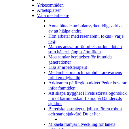
Yrkesområden
Arbetsplatser
Våra medarbetare
Anna hittade ambulansyrket tidigt - drivs
av att hjälpa andra
Hon arbetar med resenären i fokus - varje
dag
Marcus ansvarar för arbetsfordonsflottan
som håller igång spårtrafiken
Moa samlar berättelser för framtida
generationer
Lisa är arbetsterapeut
Mellan historia och framtid – arkivariens
roll i en digital tid
Arkivarien på Regionarkivet Peder bevarar
inför framtiden
Att skapa trygghet i livets största ögonblick
– möt barnmorskan Laura på Danderyds
sjukhus
Beredskapsstrategen jobbar för en robust
och stark sjukvård
Du är här
Mikaela främjar utveckling för länets