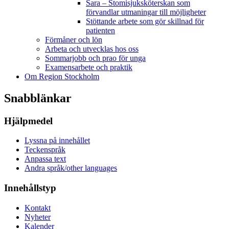
Sara – Stomisjuksköterskan som
förvandlar utmaningar till möjligheter
Stöttande arbete som gör skillnad för
patienten
Förmåner och lön
Arbeta och utvecklas hos oss
Sommarjobb och prao för unga
Examensarbete och praktik
Om Region Stockholm
Snabblänkar
Hjälpmedel
Lyssna på innehållet
Teckenspråk
Anpassa text
Andra språk/other languages
Innehållstyp
Kontakt
Nyheter
Kalender