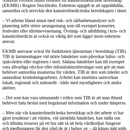
Andreas Persson tillhör enheten för katastrofmedicinsk beredskap
(EKMB) i Region Stockholm. Enhetens uppgift är att upprätthålla,
samordna och utveckla den katastrofmedicinska beredskapen i länet.
– Vi arbetar bland annat med risk- och sårbarhetsanalyser och
planering inför större arrangemang som till exempel konserter,
festivaler eller idrottsevenemang. Övning- och utbildning i kris- och
katastrofmedicin är också en viktig del som ligger inom enhetens
ansvar.
EKMB ansvarar också för funktionen tjänsteman i beredskap (TIB).
TIB är larmmottagare vid större händelser som påverkar hälso- och
sjukvården eller regionen i stort. Sådana händelser kan till exempel
vara allvarliga olyckor eller infrastrukturstörningar som gör att man
behöver samordna insatserna för vården. TIB är den som inleder och
samordnar krisledningsarbetet. Arbetet kan innebära samverkan
lokalt, regionalt och nationellt - både med myndigheter och andra
aktörer.
– Det som kan vara utmanande i rollen som TIB är att man ibland
behöver fatta beslut med begränsad information och under tidspress.
– Men när vår katastrofmedicinska beredskap och det arbete vi har
gjort resulterar i att vården, vid särskilda händelser, kan ställa om
och tillsätta resurser på ett bra sätt så att hela vårdkedjan fungerar
och medborgaren får den vård de är i behov av – då känns mitt jobb