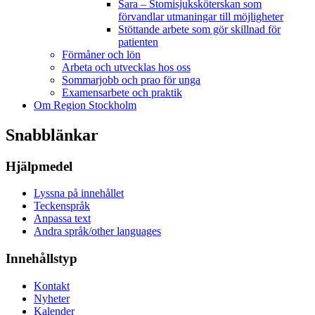
Sara – Stomisjuksköterskan som
förvandlar utmaningar till möjligheter
Stöttande arbete som gör skillnad för
patienten
Förmåner och lön
Arbeta och utvecklas hos oss
Sommarjobb och prao för unga
Examensarbete och praktik
Om Region Stockholm
Snabblänkar
Hjälpmedel
Lyssna på innehållet
Teckenspråk
Anpassa text
Andra språk/other languages
Innehållstyp
Kontakt
Nyheter
Kalender