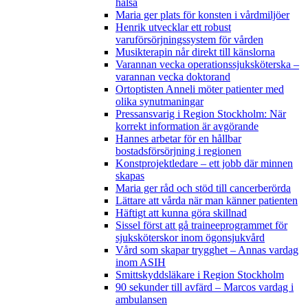
hälsa
Maria ger plats för konsten i vårdmiljöer
Henrik utvecklar ett robust
varuförsörjningssystem för vården
Musikterapin når direkt till känslorna
Varannan vecka operationssjuksköterska –
varannan vecka doktorand
Ortoptisten Anneli möter patienter med
olika synutmaningar
Pressansvarig i Region Stockholm: När
korrekt information är avgörande
Hannes arbetar för en hållbar
bostadsförsörjning i regionen
Konstprojektledare – ett jobb där minnen
skapas
Maria ger råd och stöd till cancerberörda
Lättare att vårda när man känner patienten
Häftigt att kunna göra skillnad
Sissel först att gå traineeprogrammet för
sjuksköterskor inom ögonsjukvård
Vård som skapar trygghet – Annas vardag
inom ASIH
Smittskyddsläkare i Region Stockholm
90 sekunder till avfärd – Marcos vardag i
ambulansen