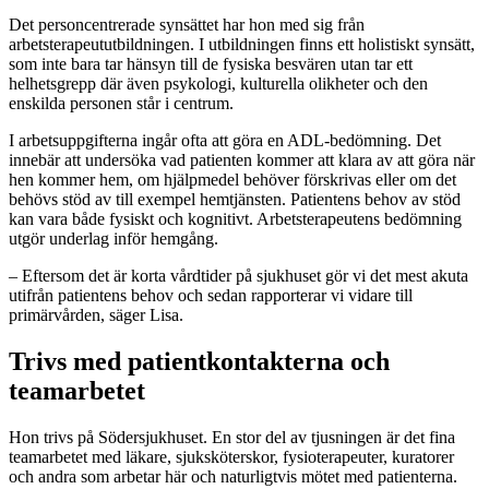
Det personcentrerade synsättet har hon med sig från
arbetsterapeututbildningen. I utbildningen finns ett holistiskt synsätt,
som inte bara tar hänsyn till de fysiska besvären utan tar ett
helhetsgrepp där även psykologi, kulturella olikheter och den
enskilda personen står i centrum.
I arbetsuppgifterna ingår ofta att göra en ADL-bedömning. Det
innebär att undersöka vad patienten kommer att klara av att göra när
hen kommer hem, om hjälpmedel behöver förskrivas eller om det
behövs stöd av till exempel hemtjänsten. Patientens behov av stöd
kan vara både fysiskt och kognitivt. Arbetsterapeutens bedömning
utgör underlag inför hemgång.
– Eftersom det är korta vårdtider på sjukhuset gör vi det mest akuta
utifrån patientens behov och sedan rapporterar vi vidare till
primärvården, säger Lisa.
Trivs med patientkontakterna och
teamarbetet
Hon trivs på Södersjukhuset. En stor del av tjusningen är det fina
teamarbetet med läkare, sjuksköterskor, fysioterapeuter, kuratorer
och andra som arbetar här och naturligtvis mötet med patienterna.