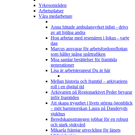
Yrkesområden
Arbetsplatser
Våra medarbetare
Anna hittade ambulansyrket tidigt - drivs
av att hjälpa andra
Hon arbetar med resenären i fokus - varje
dag
Marcus ansvarar för arbetsfordonsflottan
som håller igång spårtrafiken
Moa samlar berättelser för framtida
generationer
Lisa är arbetsterapeut
Du är här
Mellan historia och framtid – arkivariens
roll i en digital tid
Arkivarien på Regionarkivet Peder bevarar
inför framtiden
Att skapa trygghet i livets största ögonblick
– möt barnmorskan Laura på Danderyds
sjukhus
Beredskapsstrategen jobbar för en robust
och stark sjukvård
Mikaela främjar utveckling för länets