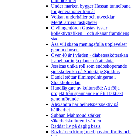
bibliotekarier
Under marken bygger Hassan tunnelbana
för generationer framåt
Volkan underhåller och utvecklar
MediCarriers fastigheter
Civilingenjören Gustav tystar
kollektivtrafiken – och skapar framtidens
stad
Åsa vill skapa meningsfulla upplevelser
genom dansen
Över 40 år i vården - diabetessköterskan
Isabel har inga planer på att sluta
Jessicas unika roll som endoskoperande
sjuksköterska på Södertälje Sjukhus
Daniel stöttar filminspelningarna i
Stockholms län
Handläggare av kulturstöd: Att följa
projekt från spännande idé till faktiskt
genomförande
Alexandra har helhetsperspektiv på
hållbarhet
Subhan Mahmoud stärker
säkerhetskulturen i vården
Räddar liv på daglig basis
Rozh är en kirurg med passion för liv och