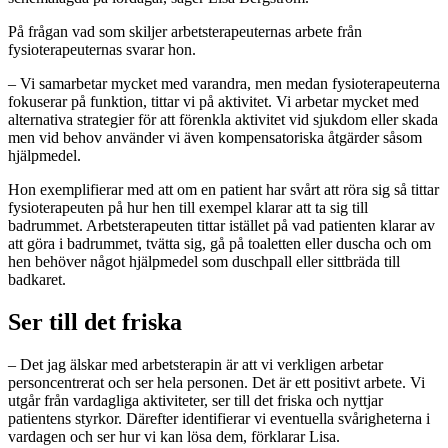
På frågan vad som skiljer arbetsterapeuternas arbete från
fysioterapeuternas svarar hon.
– Vi samarbetar mycket med varandra, men medan fysioterapeuterna
fokuserar på funktion, tittar vi på aktivitet. Vi arbetar mycket med
alternativa strategier för att förenkla aktivitet vid sjukdom eller skada
men vid behov använder vi även kompensatoriska åtgärder såsom
hjälpmedel.
Hon exemplifierar med att om en patient har svårt att röra sig så tittar
fysioterapeuten på hur hen till exempel klarar att ta sig till
badrummet. Arbetsterapeuten tittar istället på vad patienten klarar av
att göra i badrummet, tvätta sig, gå på toaletten eller duscha och om
hen behöver något hjälpmedel som duschpall eller sittbräda till
badkaret.
Ser till det friska
– Det jag älskar med arbetsterapin är att vi verkligen arbetar
personcentrerat och ser hela personen. Det är ett positivt arbete. Vi
utgår från vardagliga aktiviteter, ser till det friska och nyttjar
patientens styrkor. Därefter identifierar vi eventuella svårigheterna i
vardagen och ser hur vi kan lösa dem, förklarar Lisa.