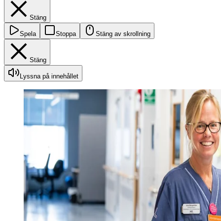
Stäng
Spela
Stoppa
Stäng av skrollning
Stäng
Lyssna på innehållet