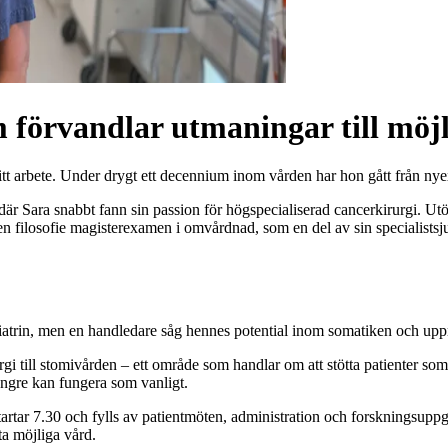
 förvandlar utmaningar till möjl
tt arbete. Under drygt ett decennium inom vården har hon gått från nyex
där Sara snabbt fann sin passion för högspecialiserad cancerkirurgi. 
 filosofie magisterexamen i omvårdnad, som en del av sin specialistsju
kiatrin, men en handledare såg hennes potential inom somatiken och upp
gi till stomivården – ett område som handlar om att stötta patienter som
 längre kan fungera som vanligt.
tartar 7.30 och fylls av patientmöten, administration och forskningsupp
ta möjliga vård.