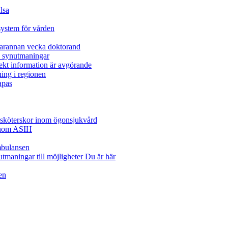
lsa
system för vården
varannan vecka doktorand
a synutmaningar
ekt information är avgörande
ning i regionen
apas
juksköterskor inom ögonsjukvård
inom ASIH
mbulansen
tmaningar till möjligheter
Du är här
en