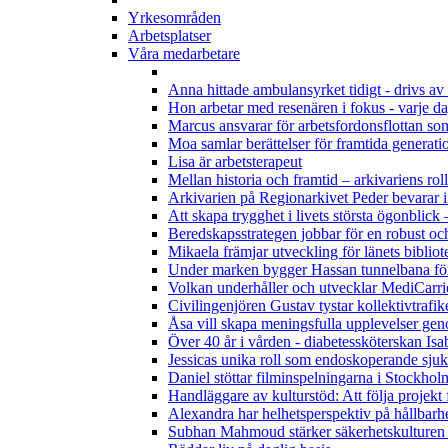
Yrkesområden
Arbetsplatser
Våra medarbetare
Anna hittade ambulansyrket tidigt - drivs av 
Hon arbetar med resenären i fokus - varje d
Marcus ansvarar för arbetsfordonsflottan som
Moa samlar berättelser för framtida generati
Lisa är arbetsterapeut
Mellan historia och framtid – arkivariens roll 
Arkivarien på Regionarkivet Peder bevarar i
Att skapa trygghet i livets största ögonbli
Beredskapsstrategen jobbar för en robust oc
Mikaela främjar utveckling för länets bibliot
Under marken bygger Hassan tunnelbana för
Volkan underhåller och utvecklar MediCarrie
Civilingenjören Gustav tystar kollektivtrafi
Åsa vill skapa meningsfulla upplevelser ge
Över 40 år i vården - diabetessköterskan Isab
Jessicas unika roll som endoskoperande sjuk
Daniel stöttar filminspelningarna i Stockhol
Handläggare av kulturstöd: Att följa projekt
Alexandra har helhetsperspektiv på hållbarh
Subhan Mahmoud stärker säkerhetskulturen 