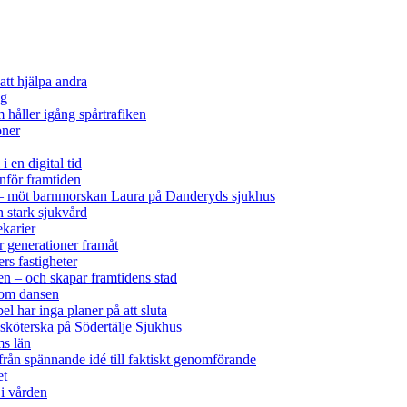
att hjälpa andra
ag
 håller igång spårtrafiken
oner
i en digital tid
nför framtiden
ck – möt barnmorskan Laura på Danderyds sjukhus
h stark sjukvård
ekarier
 generationer framåt
rs fastigheter
ken – och skapar framtidens stad
nom dansen
el har inga planer på att sluta
sköterska på Södertälje Sjukhus
ms län
 från spännande idé till faktiskt genomförande
et
i vården