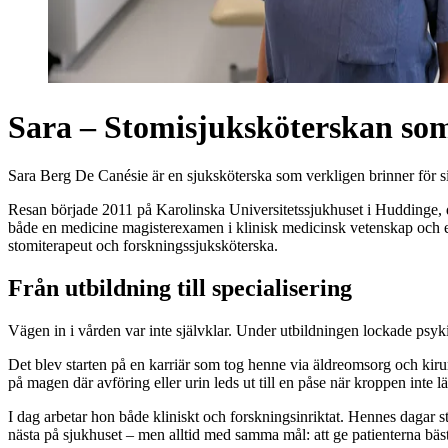
Sara – Stomisjuksköterskan som
Sara Berg De Canésie är en sjuksköterska som verkligen brinner för si
Resan började 2011 på Karolinska Universitetssjukhuset i Huddinge, 
både en medicine magisterexamen i klinisk medicinsk vetenskap och en
stomiterapeut och forskningssjuksköterska.
Från utbildning till specialisering
Vägen in i vården var inte självklar. Under utbildningen lockade psy
Det blev starten på en karriär som tog henne via äldreomsorg och kirur
på magen där avföring eller urin leds ut till en påse när kroppen inte
I dag arbetar hon både kliniskt och forskningsinriktat. Hennes dagar s
nästa på sjukhuset – men alltid med samma mål: att ge patienterna bäs