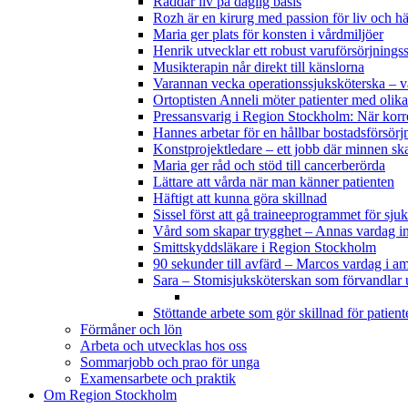
Räddar liv på daglig basis
Rozh är en kirurg med passion för liv och hä
Maria ger plats för konsten i vårdmiljöer
Henrik utvecklar ett robust varuförsörjnings
Musikterapin når direkt till känslorna
Varannan vecka operationssjuksköterska – 
Ortoptisten Anneli möter patienter med olik
Pressansvarig i Region Stockholm: När korr
Hannes arbetar för en hållbar bostadsförsörj
Konstprojektledare – ett jobb där minnen sk
Maria ger råd och stöd till cancerberörda
Lättare att vårda när man känner patienten
Häftigt att kunna göra skillnad
Sissel först att gå traineeprogrammet för s
Vård som skapar trygghet – Annas vardag 
Smittskyddsläkare i Region Stockholm
90 sekunder till avfärd – Marcos vardag i a
Sara – Stomisjuksköterskan som förvandlar u
Stöttande arbete som gör skillnad för patient
Förmåner och lön
Arbeta och utvecklas hos oss
Sommarjobb och prao för unga
Examensarbete och praktik
Om Region Stockholm