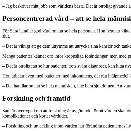
– Jag beskriver mitt jobb som världens bästa. Det är otroligt givande a
Personcentrerad vård – att se hela männis
För Sara handlar god vård om att se hela personen. Hon betonar vikte
slut.
– Det är viktigt att ge dem utrymme att uttrycka sina känslor och tanka
Många patienter känner oro inför kroppsliga förändringar, men med pra
– Det är otroligt att se hur patienter, trots svåra diagnoser, kan hitta nya 
Hon arbetar även med patienter med inkontinens, där rätt hjälpmedel ka
– Det handlar om att se hela människan, inte bara sjukdomen. Att var
Forskning och framtid
Sara är övertygad om att forskning är avgörande för att vården ska u
komplikationer och kortat vårdtider.
– Forskning och utveckling inom vården har förändrat patienternas livs