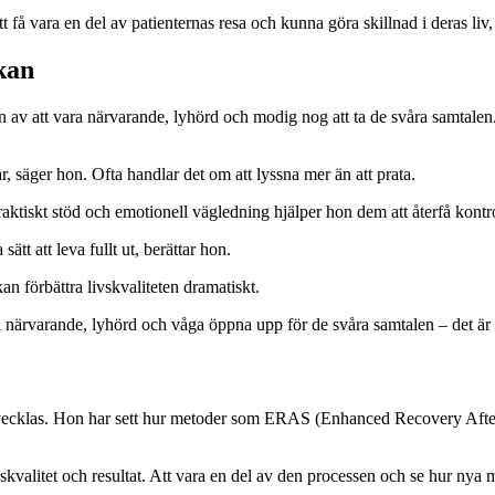
tt få vara en del av patienternas resa och kunna göra skillnad i deras liv
kan
n av att vara närvarande, lyhörd och modig nog att ta de svåra samtale
r, säger hon. Ofta handlar det om att lyssna mer än att prata.
ktiskt stöd och emotionell vägledning hjälper hon dem att återfå kontr
sätt att leva fullt ut, berättar hon.
n förbättra livskvaliteten dramatiskt.
a närvarande, lyhörd och våga öppna upp för de svåra samtalen – det är
tvecklas. Hon har sett hur metoder som ERAS (Enhanced Recovery After 
kvalitet och resultat. Att vara en del av den processen och se hur nya m