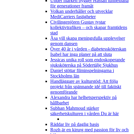
Under marken bygger Hassan tunnelbana
för generationer framåt
Volkan underhåller och utvecklar
MediCarriers fastigheter
Civilingenjören Gustav tystar
kollektivtrafiken – och skapar framtidens
stad
Åsa vill skapa meningsfulla upplevelser
genom dansen
Över 40 år i vården - diabetessköterskan
Isabel har inga planer på att sluta
Jessicas unika roll som endoskoperande
sjuksköterska på Södertälje Sjukhus
Daniel stöttar filminspelningarna i
Stockholms län
Handläggare av kulturstöd: Att följa
projekt från spännande idé till faktiskt
genomförande
Alexandra har helhetsperspektiv på
hållbarhet
Subhan Mahmoud stärker
säkerhetskulturen i vården
Du är här
Räddar liv på daglig basis
Rozh är en kirurg med passion för liv och