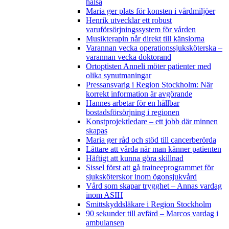
hälsa
Maria ger plats för konsten i vårdmiljöer
Henrik utvecklar ett robust
varuförsörjningssystem för vården
Musikterapin når direkt till känslorna
Varannan vecka operationssjuksköterska –
varannan vecka doktorand
Ortoptisten Anneli möter patienter med
olika synutmaningar
Pressansvarig i Region Stockholm: När
korrekt information är avgörande
Hannes arbetar för en hållbar
bostadsförsörjning i regionen
Konstprojektledare – ett jobb där minnen
skapas
Maria ger råd och stöd till cancerberörda
Lättare att vårda när man känner patienten
Häftigt att kunna göra skillnad
Sissel först att gå traineeprogrammet för
sjuksköterskor inom ögonsjukvård
Vård som skapar trygghet – Annas vardag
inom ASIH
Smittskyddsläkare i Region Stockholm
90 sekunder till avfärd – Marcos vardag i
ambulansen