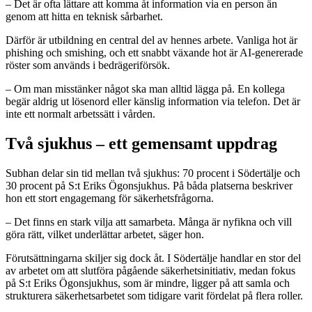
– Det är ofta lättare att komma åt information via en person än
genom att hitta en teknisk sårbarhet.
Därför är utbildning en central del av hennes arbete. Vanliga hot är
phishing och smishing, och ett snabbt växande hot är AI-genererade
röster som används i bedrägeriförsök.
– Om man misstänker något ska man alltid lägga på. En kollega
begär aldrig ut lösenord eller känslig information via telefon. Det är
inte ett normalt arbetssätt i vården.
Två sjukhus – ett gemensamt uppdrag
Subhan delar sin tid mellan två sjukhus: 70 procent i Södertälje och
30 procent på S:t Eriks Ögonsjukhus. På båda platserna beskriver
hon ett stort engagemang för säkerhetsfrågorna.
– Det finns en stark vilja att samarbeta. Många är nyfikna och vill
göra rätt, vilket underlättar arbetet, säger hon.
Förutsättningarna skiljer sig dock åt. I Södertälje handlar en stor del
av arbetet om att slutföra pågående säkerhetsinitiativ, medan fokus
på S:t Eriks Ögonsjukhus, som är mindre, ligger på att samla och
strukturera säkerhetsarbetet som tidigare varit fördelat på flera roller.