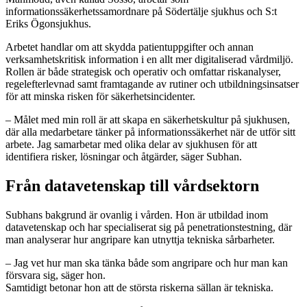
informationssäkerhetssamordnare på Södertälje sjukhus och S:t
Eriks Ögonsjukhus.
Arbetet handlar om att skydda patientuppgifter och annan
verksamhetskritisk information i en allt mer digitaliserad vårdmiljö.
Rollen är både strategisk och operativ och omfattar riskanalyser,
regelefterlevnad samt framtagande av rutiner och utbildningsinsatser
för att minska risken för säkerhetsincidenter.
– Målet med min roll är att skapa en säkerhetskultur på sjukhusen,
där alla medarbetare tänker på informationssäkerhet när de utför sitt
arbete. Jag samarbetar med olika delar av sjukhusen för att
identifiera risker, lösningar och åtgärder, säger Subhan.
Från datavetenskap till vårdsektorn
Subhans bakgrund är ovanlig i vården. Hon är utbildad inom
datavetenskap och har specialiserat sig på penetrationstestning, där
man analyserar hur angripare kan utnyttja tekniska sårbarheter.
– Jag vet hur man ska tänka både som angripare och hur man kan
försvara sig, säger hon.
Samtidigt betonar hon att de största riskerna sällan är tekniska.