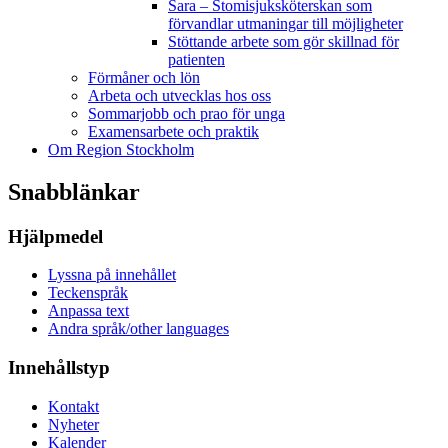
Sara – Stomisjuksköterskan som
förvandlar utmaningar till möjligheter
Stöttande arbete som gör skillnad för
patienten
Förmåner och lön
Arbeta och utvecklas hos oss
Sommarjobb och prao för unga
Examensarbete och praktik
Om Region Stockholm
Snabblänkar
Hjälpmedel
Lyssna på innehållet
Teckenspråk
Anpassa text
Andra språk/other languages
Innehållstyp
Kontakt
Nyheter
Kalender