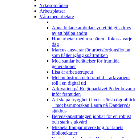
Yrkesområden
Arbetsplatser
Våra medarbetare
Anna hittade ambulansyrket tidigt - drivs
av att hjälpa andra
Hon arbetar med resenären i fokus - varje
dag
Marcus ansvarar för arbetsfordonsflottan
som håller igång spårtrafiken
Moa samlar berättelser för framtida
generationer
Lisa är arbetsterapeut
Mellan historia och framtid – arkivariens
roll i en digital tid
Arkivarien på Regionarkivet Peder bevarar
inför framtiden
Att skapa trygghet i livets största ögonblick
– möt barnmorskan Laura på Danderyds
sjukhus
Beredskapsstrategen jobbar för en robust
och stark sjukvård
Mikaela främjar utveckling för länets
bibliotekarier