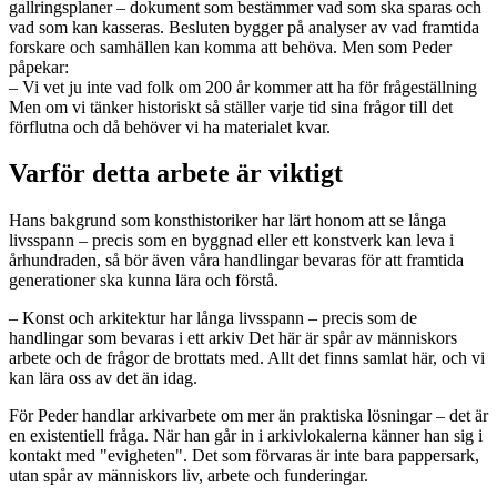
gallringsplaner – dokument som bestämmer vad som ska sparas och
vad som kan kasseras. Besluten bygger på analyser av vad framtida
forskare och samhällen kan komma att behöva. Men som Peder
påpekar:
– Vi vet ju inte vad folk om 200 år kommer att ha för frågeställning
Men om vi tänker historiskt så ställer varje tid sina frågor till det
förflutna och då behöver vi ha materialet kvar.
Varför detta arbete är viktigt
Hans bakgrund som konsthistoriker har lärt honom att se långa
livsspann – precis som en byggnad eller ett konstverk kan leva i
århundraden, så bör även våra handlingar bevaras för att framtida
generationer ska kunna lära och förstå.
– Konst och arkitektur har långa livsspann – precis som de
handlingar som bevaras i ett arkiv Det här är spår av människors
arbete och de frågor de brottats med. Allt det finns samlat här, och vi
kan lära oss av det än idag.
För Peder handlar arkivarbete om mer än praktiska lösningar – det är
en existentiell fråga. När han går in i arkivlokalerna känner han sig i
kontakt med "evigheten". Det som förvaras är inte bara pappersark,
utan spår av människors liv, arbete och funderingar.