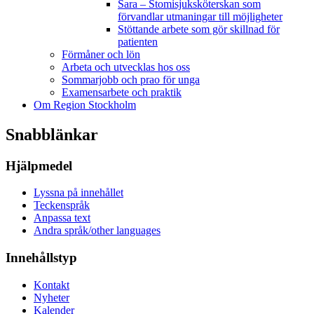
Sara – Stomisjuksköterskan som
förvandlar utmaningar till möjligheter
Stöttande arbete som gör skillnad för
patienten
Förmåner och lön
Arbeta och utvecklas hos oss
Sommarjobb och prao för unga
Examensarbete och praktik
Om Region Stockholm
Snabblänkar
Hjälpmedel
Lyssna på innehållet
Teckenspråk
Anpassa text
Andra språk/other languages
Innehållstyp
Kontakt
Nyheter
Kalender