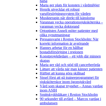
hälsa
Maria ger plats för konsten i vårdmiljöer
Henrik utvecklar ett robust
varuförsörjningssystem för vården
Musikterapin når direkt till känslorna
Varannan vecka operationssjuksköterska –
varannan vecka doktorand
Ortoptisten Anneli möter patienter med
olika synutmaningar
Pressansvarig i Region Stockholm: När
korrekt information är avgörande
Hannes arbetar för en hållbar
bostadsförsörjning i regionen
Konstprojektledare – ett jobb där minnen
skapas
Maria ger råd och stöd till cancerberörda
Lättare att vårda när man känner patienten
Häftigt att kunna göra skillnad
Sissel först att gå traineeprogrammet för
sjuksköterskor inom ögonsjukvård
Vård som skapar trygghet – Annas vardag
inom ASIH
Smittskyddsläkare i Region Stockholm
90 sekunder till avfärd – Marcos vardag i
ambulansen