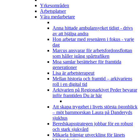
Yrkesområden
Arbetsplatser
Våra medarbetare
Anna hittade ambulansyrket tidigt - drivs
av att hjälpa andra
Hon arbetar med resenären i fokus - varje
dag
Marcus ansvarar för arbetsfordonsflottan
som håller igång spårtrafiken
Moa samlar berättelser för framtida
generationer
Lisa är arbetsterapeut
Mellan historia och framtid – arkivariens
roll i en digital tid
Arkivarien på Regionarkivet Peder bevarar
inför framtiden
Du är här
Att skapa trygghet i livets största ögonblick
– möt barnmorskan Laura på Danderyds
sjukhus
Beredskapsstrategen jobbar för en robust
och stark sjukvård
Mikaela främjar utveckling för länets