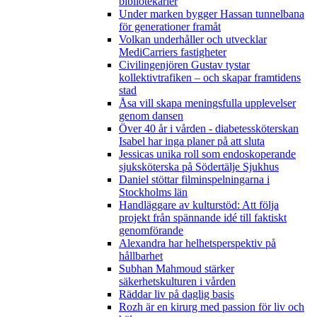
bibliotekarier
Under marken bygger Hassan tunnelbana
för generationer framåt
Volkan underhåller och utvecklar
MediCarriers fastigheter
Civilingenjören Gustav tystar
kollektivtrafiken – och skapar framtidens
stad
Åsa vill skapa meningsfulla upplevelser
genom dansen
Över 40 år i vården - diabetessköterskan
Isabel har inga planer på att sluta
Jessicas unika roll som endoskoperande
sjuksköterska på Södertälje Sjukhus
Daniel stöttar filminspelningarna i
Stockholms län
Handläggare av kulturstöd: Att följa
projekt från spännande idé till faktiskt
genomförande
Alexandra har helhetsperspektiv på
hållbarhet
Subhan Mahmoud stärker
säkerhetskulturen i vården
Räddar liv på daglig basis
Rozh är en kirurg med passion för liv och