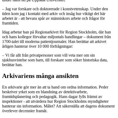
– Jag var forskare och doktorerade i konstvetenskap. Under den
tiden kom jag i kontakt med arkiv och insåg hur viktigt det här
arbetet är - att bevara spår av människors arbete och frågor för
framtiden.
Idag arbetar han på Regionarkivet för Region Stockholm, där han
och hans kollegor förvaltar miljontals handlingar – dokument från
1700-talet till moderna patientjournaler. Han berättar att arkivet
årligen hanterar över 10 000 förfrågningar:
– Vi får allt från privatpersoner som vill veta mer om sin
sjukhusvistelse som barn, till forskare som söker historiska data,
berättar han.
Arkivariens många ansikten
En arkivarie gör mer än att ta hand om ordna information. Peder
beskriver yrket som en blandning av detektivarbete,
framtidsplanering och pedagogik. Hans dagar fylls främst av
inspektioner - att utvärdera hur Region Stockholms myndigheter
hanterar sin information. Målet? Att säkerställa att dagens dokument
överlever decennier framåt.