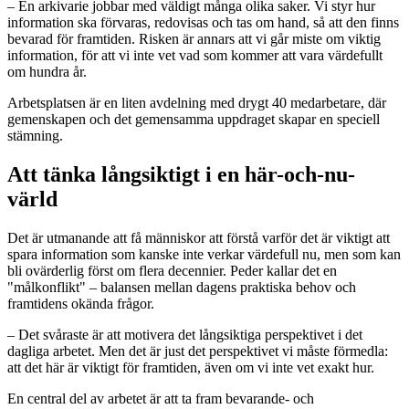
– En arkivarie jobbar med väldigt många olika saker. Vi styr hur
information ska förvaras, redovisas och tas om hand, så att den finns
bevarad för framtiden. Risken är annars att vi går miste om viktig
information, för att vi inte vet vad som kommer att vara värdefullt
om hundra år.
Arbetsplatsen är en liten avdelning med drygt 40 medarbetare, där
gemenskapen och det gemensamma uppdraget skapar en speciell
stämning.
Att tänka långsiktigt i en här-och-nu-
värld
Det är utmanande att få människor att förstå varför det är viktigt att
spara information som kanske inte verkar värdefull nu, men som kan
bli ovärderlig först om flera decennier. Peder kallar det en
"målkonflikt" – balansen mellan dagens praktiska behov och
framtidens okända frågor.
– Det svåraste är att motivera det långsiktiga perspektivet i det
dagliga arbetet. Men det är just det perspektivet vi måste förmedla:
att det här är viktigt för framtiden, även om vi inte vet exakt hur.
En central del av arbetet är att ta fram bevarande- och