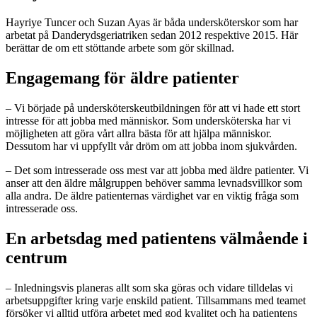
Hayriye Tuncer och Suzan Ayas är båda undersköterskor som har
arbetat på Danderydsgeriatriken sedan 2012 respektive 2015. Här
berättar de om ett stöttande arbete som gör skillnad.
Engagemang för äldre patienter
– Vi började på undersköterskeutbildningen för att vi hade ett stort
intresse för att jobba med människor. Som undersköterska har vi
möjligheten att göra vårt allra bästa för att hjälpa människor.
Dessutom har vi uppfyllt vår dröm om att jobba inom sjukvården.
– Det som intresserade oss mest var att jobba med äldre patienter. Vi
anser att den äldre målgruppen behöver samma levnadsvillkor som
alla andra. De äldre patienternas värdighet var en viktig fråga som
intresserade oss.
En arbetsdag med patientens välmående i
centrum
– Inledningsvis planeras allt som ska göras och vidare tilldelas vi
arbetsuppgifter kring varje enskild patient. Tillsammans med teamet
försöker vi alltid utföra arbetet med god kvalitet och ha patientens