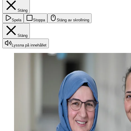
Stäng
Spela
Stoppa
Stäng av skrollning
Stäng
Lyssna på innehållet