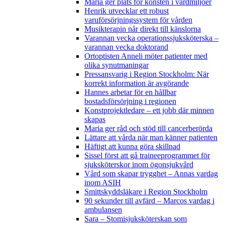
Maria ger plats för konsten i vårdmiljöer
Henrik utvecklar ett robust
varuförsörjningssystem för vården
Musikterapin når direkt till känslorna
Varannan vecka operationssjuksköterska –
varannan vecka doktorand
Ortoptisten Anneli möter patienter med
olika synutmaningar
Pressansvarig i Region Stockholm: När
korrekt information är avgörande
Hannes arbetar för en hållbar
bostadsförsörjning i regionen
Konstprojektledare – ett jobb där minnen
skapas
Maria ger råd och stöd till cancerberörda
Lättare att vårda när man känner patienten
Häftigt att kunna göra skillnad
Sissel först att gå traineeprogrammet för
sjuksköterskor inom ögonsjukvård
Vård som skapar trygghet – Annas vardag
inom ASIH
Smittskyddsläkare i Region Stockholm
90 sekunder till avfärd – Marcos vardag i
ambulansen
Sara – Stomisjuksköterskan som