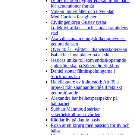
Under marken bygger Hassan tunnelbana
för generationer framåt
Volkan underhåller och utvecklar
MediCarriers fastigheter
Civilingenjören Gustav tystar
kollektivtrafiken – och skapar framtidens
stad
Åsa vill skapa meningsfulla upplevelser
genom dansen
Över 40 år i vården - diabetessköterskan
Isabel har inga planer på att sluta
Jessicas unika roll som endoskoperande
sjuksköterska på Södertälje Sjukhus
Daniel stöttar filminspelningarna i
Stockholms län
Handläggare av kulturstöd: Att följa
projekt från spännande idé till faktiskt
genomförande
Alexandra har helhetsperspektiv på
hållbarhet
Subhan Mahmoud stärker
säkerhetskulturen i vården
Räddar liv på daglig basis
Rozh är en kirurg med passion för liv och
hälsa