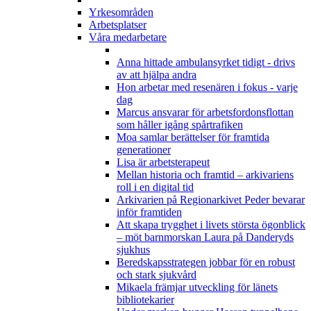
Yrkesområden
Arbetsplatser
Våra medarbetare
Anna hittade ambulansyrket tidigt - drivs
av att hjälpa andra
Hon arbetar med resenären i fokus - varje
dag
Marcus ansvarar för arbetsfordonsflottan
som håller igång spårtrafiken
Moa samlar berättelser för framtida
generationer
Lisa är arbetsterapeut
Mellan historia och framtid – arkivariens
roll i en digital tid
Arkivarien på Regionarkivet Peder bevarar
inför framtiden
Att skapa trygghet i livets största ögonblick
– möt barnmorskan Laura på Danderyds
sjukhus
Beredskapsstrategen jobbar för en robust
och stark sjukvård
Mikaela främjar utveckling för länets
bibliotekarier