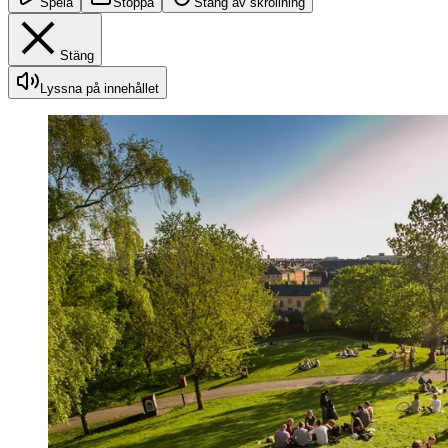
Spela
Stoppa
Stäng av skrollning
Stäng
Lyssna på innehållet