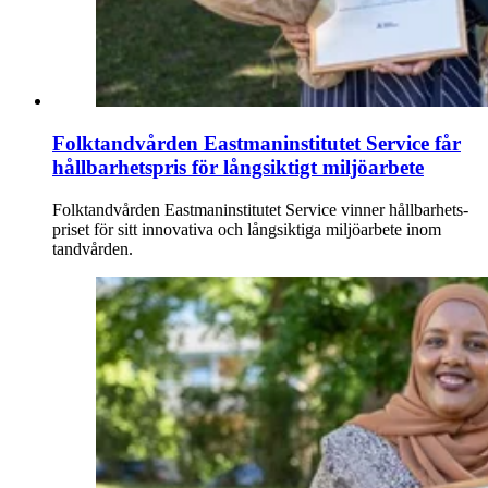
Folktandvården Eastmaninstitutet Service får
hållbarhetspris för långsiktigt miljöarbete
Folktand­vården Eastman­institutet Service vinner hållbarhets­
priset för sitt innovativa och långsiktiga miljöarbete inom
tandvården.