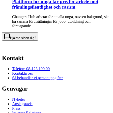
Plattform för unga får pris för arbete mot
främlingsfientlighet och rasism
Changers Hub arbetar för att alla unga, oavsett bakgrund, ska
ha samma förut­sättningar för jobb, utbildning och
företagande.
Hjälpte sidan dig?
Kontakt
Telefon: 08-123 100 00
Kontakta oss
Så behandlar vi personuppgifter
Genvägar
Nyheter
Anslagstavla
Press
Investor Relations