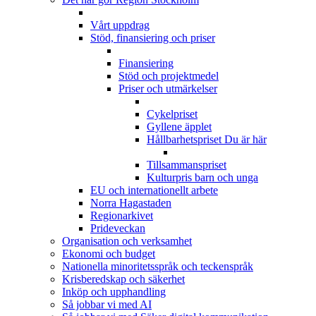
Vårt uppdrag
Stöd, finansiering och priser
Finansiering
Stöd och projektmedel
Priser och utmärkelser
Cykelpriset
Gyllene äpplet
Hållbarhetspriset
Du är här
Tillsammanspriset
Kulturpris barn och unga
EU och internationellt arbete
Norra Hagastaden
Regionarkivet
Prideveckan
Organisation och verksamhet
Ekonomi och budget
Nationella minoritetsspråk och teckenspråk
Krisberedskap och säkerhet
Inköp och upphandling
Så jobbar vi med AI