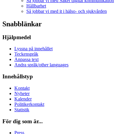
Så jobbar vi med Säker digital kommunikation
Hållbarhet
Så jobbar vi med it i hälso- och sjukvården
Snabblänkar
Hjälpmedel
Lyssna på innehållet
Teckenspråk
Anpassa text
Andra språk/other languages
Innehållstyp
Kontakt
Nyheter
Kalender
Politikerkontakt
Statistik
För dig som är...
Press