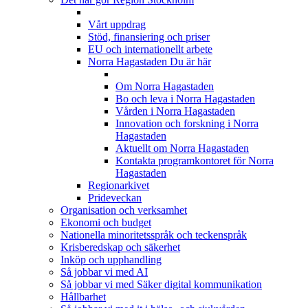
Vårt uppdrag
Stöd, finansiering och priser
EU och internationellt arbete
Norra Hagastaden
Du är här
Om Norra Hagastaden
Bo och leva i Norra Hagastaden
Vården i Norra Hagastaden
Innovation och forskning i Norra
Hagastaden
Aktuellt om Norra Hagastaden
Kontakta programkontoret för Norra
Hagastaden
Regionarkivet
Prideveckan
Organisation och verksamhet
Ekonomi och budget
Nationella minoritetsspråk och teckenspråk
Krisberedskap och säkerhet
Inköp och upphandling
Så jobbar vi med AI
Så jobbar vi med Säker digital kommunikation
Hållbarhet