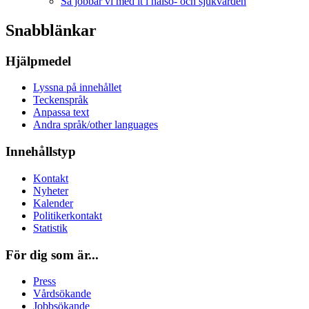
Så jobbar vi med it i hälso- och sjukvården
Snabblänkar
Hjälpmedel
Lyssna på innehållet
Teckenspråk
Anpassa text
Andra språk/other languages
Innehållstyp
Kontakt
Nyheter
Kalender
Politikerkontakt
Statistik
För dig som är...
Press
Vårdsökande
Jobbsökande