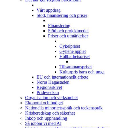
Vårt uppdrag
Stöd, finansiering och priser
Finansiering
Stöd och projektmedel
Priser och utmärkelser
Cykelpriset
Gyllene äpplet
Hållbarhetspriset
Tillsammanspriset
Kulturpris barn och unga
EU och internationellt arbete
Norra Hagastaden
Regionarkivet
Prideveckan
Organisation och verksamhet
Ekonomi och budget
Nationella minoritetsspråk och teckenspråk
Krisberedskap och säkerhet
Inköp och upphandling
Så jobbar vi med AI