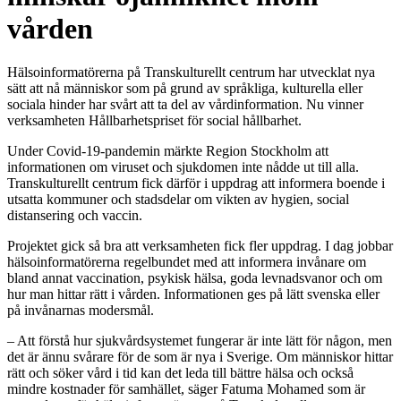
vården
Hälsoinformatörerna på Transkulturellt centrum har utvecklat nya
sätt att nå människor som på grund av språkliga, kulturella eller
sociala hinder har svårt att ta del av vårdinformation. Nu vinner
verksamheten Hållbarhetspriset för social hållbarhet.
Under Covid-19-pandemin märkte Region Stockholm att
informationen om viruset och sjukdomen inte nådde ut till alla.
Transkulturellt centrum fick därför i uppdrag att informera boende i
utsatta kommuner och stadsdelar om vikten av hygien, social
distansering och vaccin.
Projektet gick så bra att verksamheten fick fler uppdrag. I dag jobbar
hälsoinformatörerna regelbundet med att informera invånare om
bland annat vaccination, psykisk hälsa, goda levnadsvanor och om
hur man hittar rätt i vården. Informationen ges på lätt svenska eller
på invånarnas modersmål.
– Att förstå hur sjukvårdsystemet fungerar är inte lätt för någon, men
det är ännu svårare för de som är nya i Sverige. Om människor hittar
rätt och söker vård i tid kan det leda till bättre hälsa och också
mindre kostnader för samhället, säger Fatuma Mohamed som är