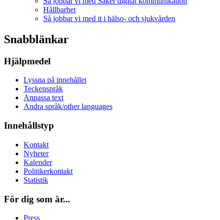
Så jobbar vi med Säker digital kommunikation
Hållbarhet
Så jobbar vi med it i hälso- och sjukvården
Snabblänkar
Hjälpmedel
Lyssna på innehållet
Teckenspråk
Anpassa text
Andra språk/other languages
Innehållstyp
Kontakt
Nyheter
Kalender
Politikerkontakt
Statistik
För dig som är...
Press