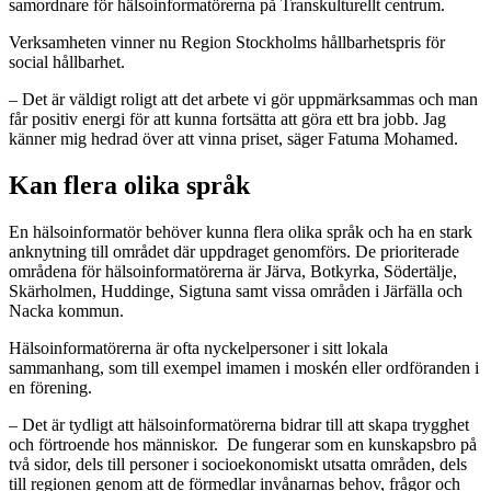
samordnare för hälsoinformatörerna på Transkulturellt centrum.
Verksamheten vinner nu Region Stockholms hållbarhetspris för
social hållbarhet.
– Det är väldigt roligt att det arbete vi gör uppmärksammas och man
får positiv energi för att kunna fortsätta att göra ett bra jobb. Jag
känner mig hedrad över att vinna priset, säger Fatuma Mohamed.
Kan flera olika språk
En hälsoinformatör behöver kunna flera olika språk och ha en stark
anknytning till området där uppdraget genomförs. De prioriterade
områdena för hälsoinformatörerna är Järva, Botkyrka, Södertälje,
Skärholmen, Huddinge, Sigtuna samt vissa områden i Järfälla och
Nacka kommun.
Hälsoinformatörerna är ofta nyckelpersoner i sitt lokala
sammanhang, som till exempel imamen i moskén eller ordföranden i
en förening.
– Det är tydligt att hälsoinformatörerna bidrar till att skapa trygghet
och förtroende hos människor. De fungerar som en kunskapsbro på
två sidor, dels till personer i socioekonomiskt utsatta områden, dels
till regionen genom att de förmedlar invånarnas behov, frågor och