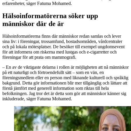
erfarenheter, säger Fatuma Mohamed.
Hälsoinformatörerna söker upp
människor där de är
Hälsoinformatörerna finns där människor redan samlas och lever
sina liv: i föreningar, trossamfund, bostadsområden, vårdcentraler
och på lokala mötesplatser. De besöker till exempel ungdomsevent
för att informera om riskerna med lustgas och e-cigarretter och
föreningar för att prata om mammografi.
– En av de viktigaste delarna i rollen är möjligheten att nå människor
på ett naturligt och förtroendefullt sätt – som en vän, en
föreningsmedlem eller en person med liknande kulturell och språklig
bakgrund. Detta gör informationen blir mer tillgänglig och lättare att
förstå jämfört med generell information som riktas till hela
befolkningen. Jag tror det är detta som gör att människor känner sig
inkluderade, säger Fatuma Mohamed.