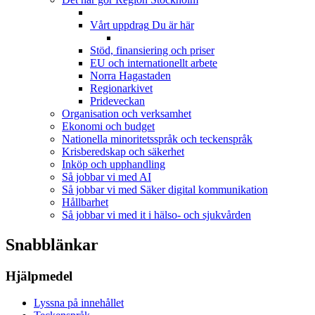
Vårt uppdrag
Du är här
Stöd, finansiering och priser
EU och internationellt arbete
Norra Hagastaden
Regionarkivet
Prideveckan
Organisation och verksamhet
Ekonomi och budget
Nationella minoritetsspråk och teckenspråk
Krisberedskap och säkerhet
Inköp och upphandling
Så jobbar vi med AI
Så jobbar vi med Säker digital kommunikation
Hållbarhet
Så jobbar vi med it i hälso- och sjukvården
Snabblänkar
Hjälpmedel
Lyssna på innehållet