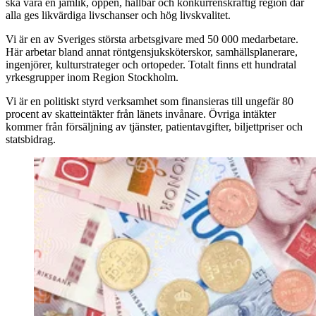
ska vara en jämlik, öppen, hållbar och konkurrenskraftig region där
alla ges likvärdiga livschanser och hög livskvalitet.
Vi är en av Sveriges största arbetsgivare med 50 000 medarbetare.
Här arbetar bland annat röntgensjuksköterskor, samhällsplanerare,
ingenjörer, kulturstrateger och ortopeder. Totalt finns ett hundratal
yrkesgrupper inom Region Stockholm.
Vi är en politiskt styrd verksamhet som finansieras till ungefär 80
procent av skatteintäkter från länets invånare. Övriga intäkter
kommer från försäljning av tjänster, patientavgifter, biljettpriser och
statsbidrag.