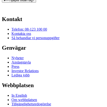
Hjälpte sidan dig?
Kontakt
Telefon: 08-123 100 00
Kontakta oss
Så behandlar vi personuppgifter
Genvägar
Nyheter
Anslagstavla
Press
Investor Relations
Lediga jobb
Webbplatsen
In English
Om webbplatsen
Tillgänglighetsredogörelse