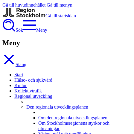
Gå till huvudinnehållet
Gå till menyn
Gå till startsidan
Sök
Meny
Meny
Stäng
Start
Hälso- och sjukvård
Kultur
Kollektivtrafik
Regional utveckling
Den regionala utvecklingsplanen
Om den regionala utvecklingsplanen
Om Stockholmsregionens styrkor och
utmaningar
Vision, mål och uppföljning