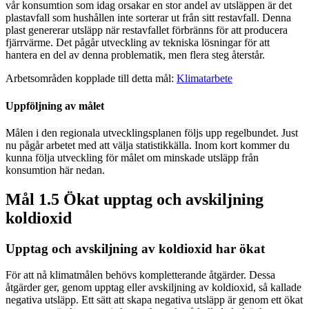
vår konsumtion som idag orsakar en stor andel av utsläppen är det
plastavfall som hushållen inte sorterar ut från sitt restavfall. Denna
plast genererar utsläpp när restavfallet förbränns för att producera
fjärrvärme. Det pågår utveckling av tekniska lösningar för att
hantera en del av denna problematik, men flera steg återstår.
Arbetsområden kopplade till detta mål:
Klimatarbete
Uppföljning av målet
Målen i den regionala utvecklingsplanen följs upp regelbundet. Just
nu pågår arbetet med att välja statistikkälla. Inom kort kommer du
kunna följa utveckling för målet om minskade utsläpp från
konsumtion här nedan.
Mål 1.5 Ökat upptag och avskiljning
koldioxid
Upptag och avskiljning av koldioxid har ökat
För att nå klimatmålen behövs kompletterande åtgärder. Dessa
åtgärder ger, genom upptag eller avskiljning av koldioxid, så kallade
negativa utsläpp. Ett sätt att skapa negativa utsläpp är genom ett ökat