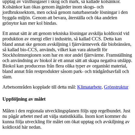
upptag av växthusgaser i skog och mark, så kallade kolsänkor.
Kolsänkor kan ökas genom åtgärder inom skogs- och
jordbrukssektorn, men också genom natur­baserade lösningar i den
byggda miljön. Genom att bevara, återställa och öka andelen
grönytor kan mer kol bindas.
Ett annat sätt är att genom tekniska lösningar avskilja koldioxid vid
produktion av energi eller i industrin, så kallad CCS. Detta kan
bland annat ske genom avskiljning i fjärrvärmeverk där biobränslen,
så kallad bio-CCS, används, vilket kan vara aktuellt för
Stockholmsregionen som har en stor andel fjärrvärme. Framställning
och användning av biokol är ett annat sätt att skapa negativa utsläpp.
Biokol kan produceras från flera olika typer av organiskt material,
bland annat från restprodukter såsom park- och trädgårdsavfall och
slam.
Arbetsområden kopplade till detta mål:
Klimatarbete
,
Grönstruktur
Uppföljning av målet
Målen i den regionala utvecklingsplanen följs upp regelbundet. Just
nu pågår arbetet med att välja statistikkälla. Inom kort kommer du
kunna följa utveckling för målet om ökat upptag och avskiljning av
koldioxid här nedan.