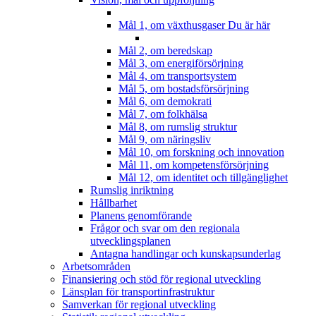
Mål 1, om växthusgaser
Du är här
Mål 2, om beredskap
Mål 3, om energiförsörjning
Mål 4, om transportsystem
Mål 5, om bostadsförsörjning
Mål 6, om demokrati
Mål 7, om folkhälsa
Mål 8, om rumslig struktur
Mål 9, om näringsliv
Mål 10, om forskning och innovation
Mål 11, om kompetensförsörjning
Mål 12, om identitet och tillgänglighet
Rumslig inriktning
Hållbarhet
Planens genomförande
Frågor och svar om den regionala
utvecklingsplanen
Antagna handlingar och kunskapsunderlag
Arbetsområden
Finansiering och stöd för regional utveckling
Länsplan för transportinfrastruktur
Samverkan för regional utveckling