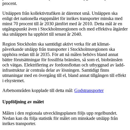
procent.
Utsläppen från kollektivtrafiken är däremot små. Utsläppen ska
enligt det nationella etapp­målet för inrikes transporter minska med
minst 70 procent till år 2030 jämfört med år 2010. Detta mål är en
utgångspunkt även i Stockholmsregionen och med effektiva åtgärder
ska utsläppen ha upphört till senast år 2040.
Region Stockholm ska samtidigt aktivt verka för att klimat­
påverkande utsläpp från transporter i Stockholms­regionen ska
upphöra redan till år 2035. För att nå målen behövs bland annat
bättre förutsättningar för fossilfria bränslen, så som el, biobränslen
och vätgas. Elektrifiering av fordonsflottan och utbyggnad av ladd­
infrastruktur är centrala delar av lösningen. Samtidigt finns
utmaningar med en övergång till el, bland annat tillgången till effekt
i elsystemet.
Arbetsområden kopplade till detta mål:
Godstransporter
Uppföljning av målet
Målen i den regionala utvecklingsplanen följs upp regelbundet.
Nedan kan du följa statistik för målet om minskade utsläpp från
inrikes transporter.