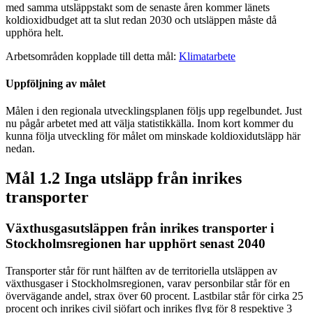
med samma utsläpps­takt som de senaste åren kommer länets
koldioxid­budget att ta slut redan 2030 och utsläppen måste då
upphöra helt.
Arbetsområden kopplade till detta mål:
Klimatarbete
Uppföljning av målet
Målen i den regionala utvecklingsplanen följs upp regelbundet. Just
nu pågår arbetet med att välja statistikkälla. Inom kort kommer du
kunna följa utveckling för målet om minskade koldioxid­­utsläpp här
nedan.
Mål 1.2 Inga utsläpp från inrikes
transporter
Växthusgasutsläppen från inrikes transporter i
Stockholmsregionen har upphört senast 2040
Transporter står för runt hälften av de territoriella utsläppen av
växthusgaser i Stockholmsregionen, varav personbilar står för en
övervägande andel, strax över 60 procent. Lastbilar står för cirka 25
procent och inrikes civil sjöfart och inrikes flyg för 8 respektive 3