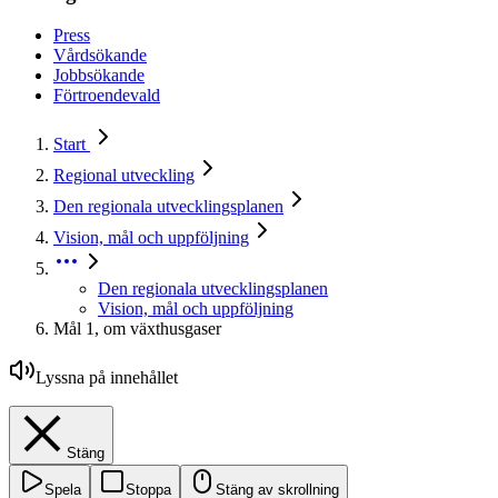
Press
Vårdsökande
Jobbsökande
Förtroendevald
Start
Regional utveckling
Den regionala utvecklingsplanen
Vision, mål och uppföljning
Den regionala utvecklingsplanen
Vision, mål och uppföljning
Mål 1, om växthusgaser
Lyssna på innehållet
Stäng
Spela
Stoppa
Stäng av skrollning