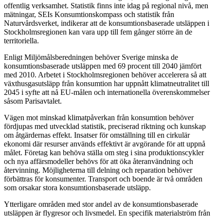
offentlig verksamhet. Statistik finns inte idag på regional nivå, men
mätningar, SEIs Konsumtions­kompass och statistik från
Naturvårdsverket, indikerar att de konsumtions­baserade utsläppen i
Stockholms­regionen kan vara upp till fem gånger större än de
territoriella.
Enligt Miljömåls­­beredningen behöver Sverige minska de
konsumtions­baserade utsläppen med 69 procent till 2040 jämfört
med 2010. Arbetet i Stockholms­regionen behöver accelerera så att
växthus­gas­utsläpp från konsumtion har uppnått klimat­neutralitet till
2045 i syfte att nå EU-målen och internationella överenskommelser
såsom Parisavtalet.
Vägen mot minskad klimatpåverkan från konsumtion behöver
fördjupas med utvecklad statistik, preciserad riktning och kunskap
om åtgärdernas effekt. Insatser för omställning till en cirkulär
ekonomi där resurser används effektivt är avgörande för att uppnå
målet. Företag kan behöva ställa om steg i sina produktions­cykler
och nya affärsmodeller behövs för att öka återanvändning och
återvinning. Möjligheterna till delning och reparation behöver
förbättras för konsumenter. Transport och boende är två områden
som orsakar stora konsumtions­baserade utsläpp.
Ytterligare områden med stor andel av de konsumtionsbaserade
utsläppen är flygresor och livsmedel. En specifik materialström från