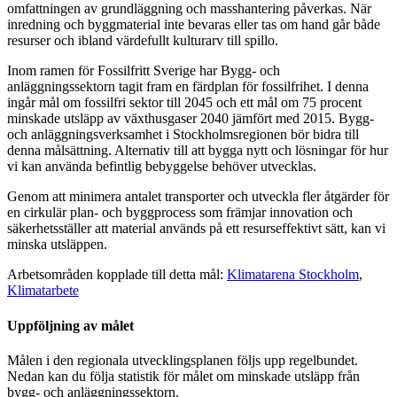
omfattningen av grundläggning och masshantering påverkas. När
inredning och byggmaterial inte bevaras eller tas om hand går både
resurser och ibland värdefullt kulturarv till spillo.
Inom ramen för Fossilfritt Sverige har Bygg- och
anläggningssektorn tagit fram en färdplan för fossilfrihet. I denna
ingår mål om fossilfri sektor till 2045 och ett mål om 75 procent
minskade utsläpp av växthusgaser 2040 jämfört med 2015. Bygg-
och anläggningsverksamhet i Stockholms­regionen bör bidra till
denna målsättning. Alternativ till att bygga nytt och lösningar för hur
vi kan använda befintlig bebyggelse behöver utvecklas.
Genom att minimera antalet transporter och utveckla fler åtgärder för
en cirkulär plan- och byggprocess som främjar innovation och
säkerhetsställer att material används på ett resurs­effektivt sätt, kan vi
minska utsläppen.
Arbetsområden kopplade till detta mål:
Klimatarena Stockholm
,
Klimatarbete
Uppföljning av målet
Målen i den regionala utvecklingsplanen följs upp regelbundet.
Nedan kan du följa statistik för målet om minskade utsläpp från
bygg- och anläggningssektorn.