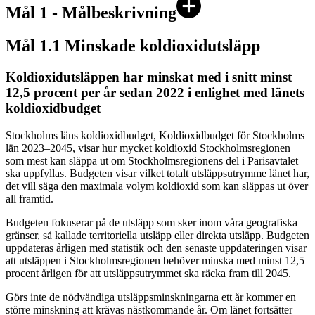
Mål 1 - Målbeskrivning
Mål 1.1 Minskade koldioxidutsläpp
Koldioxidutsläppen har minskat med i snitt minst
12,5 procent per år sedan 2022 i enlighet med länets
koldioxidbudget
Stockholms läns koldioxidbudget, Koldioxidbudget för Stockholms
län 2023–2045, visar hur mycket koldioxid Stockholmsregionen
som mest kan släppa ut om Stockholmsregionens del i Parisavtalet
ska uppfyllas. Budgeten visar vilket totalt utsläppsutrymme länet har,
det vill säga den maximala volym koldioxid som kan släppas ut över
all framtid.
Budgeten fokuserar på de utsläpp som sker inom våra geografiska
gränser, så kallade territoriella utsläpp eller direkta utsläpp. Budgeten
uppdateras årligen med statistik och den senaste uppdateringen visar
att utsläppen i Stockholmsregionen behöver minska med minst 12,5
procent årligen för att utsläppsutrymmet ska räcka fram till 2045.
Görs inte de nödvändiga utsläpps­minskningarna ett år kommer en
större minskning att krävas nästkommande år. Om länet fortsätter