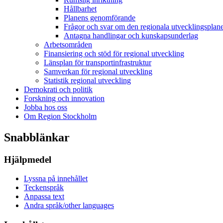
Hållbarhet
Planens genomförande
Frågor och svar om den regionala utvecklingsplan
Antagna handlingar och kunskapsunderlag
Arbetsområden
Finansiering och stöd för regional utveckling
Länsplan för transportinfrastruktur
Samverkan för regional utveckling
Statistik regional utveckling
Demokrati och politik
Forskning och innovation
Jobba hos oss
Om Region Stockholm
Snabblänkar
Hjälpmedel
Lyssna på innehållet
Teckenspråk
Anpassa text
Andra språk/other languages