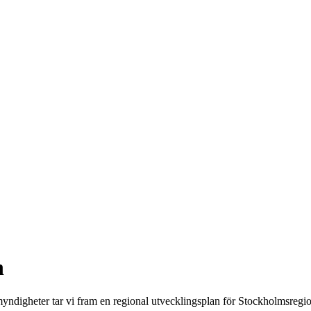
n
ndigheter tar vi fram en regional utvecklingsplan för Stockholms­regi