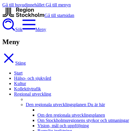
Gå till huvudinnehållet
Gå till menyn
Gå till startsidan
Sök
Meny
Meny
Stäng
Start
Hälso- och sjukvård
Kultur
Kollektivtrafik
Regional utveckling
Den regionala utvecklingsplanen
Du är här
Om den regionala utvecklingsplanen
Om Stockholmsregionens styrkor och utmaningar
Vision, mål och uppföljning
Rumslig inriktning