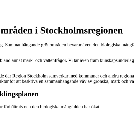
 områden i Stockholmsregionen
ämtning. Sammanhängande grönområden bevarar även den biologiska mång­fal
bland annat mark- och vattenfrågor. Vi tar även fram kunskapsunderlag så
de där Region Stockholm samverkar med kommuner och andra regionala a
ruktur för att beskriva en sammanhängande väv av grönska, mark och v
cklingsplanen
r förbättrats och den biologiska mångfalden har ökat