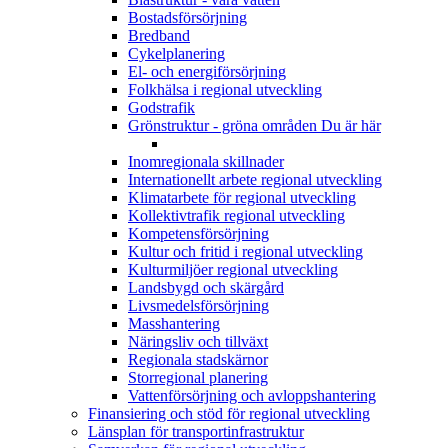
Bostadsförsörjning
Bredband
Cykelplanering
El- och energiförsörjning
Folkhälsa i regional utveckling
Godstrafik
Grönstruktur - gröna områden
Du är här
Inomregionala skillnader
Internationellt arbete regional utveckling
Klimatarbete för regional utveckling
Kollektivtrafik regional utveckling
Kompetensförsörjning
Kultur och fritid i regional utveckling
Kulturmiljöer regional utveckling
Landsbygd och skärgård
Livsmedelsförsörjning
Masshantering
Näringsliv och tillväxt
Regionala stadskärnor
Storregional planering
Vattenförsörjning och avloppshantering
Finansiering och stöd för regional utveckling
Länsplan för transportinfrastruktur