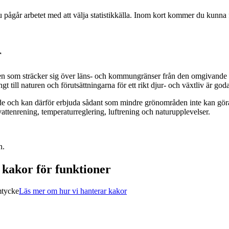
u pågår arbetet med att välja statistikkälla. Inom kort kommer du kunna 
r
som sträcker sig över läns- och kommungränser från den omgivande la
ångt till naturen och förutsättningarna för ett rikt djur- och växtliv är go
e och kan därför erbjuda sådant som mindre grönområden inte kan göra 
ttenrening, temperaturreglering, luftrening och naturupplevelser.
n.
a kakor för funktioner
mtycke
Läs mer om hur vi hanterar kakor