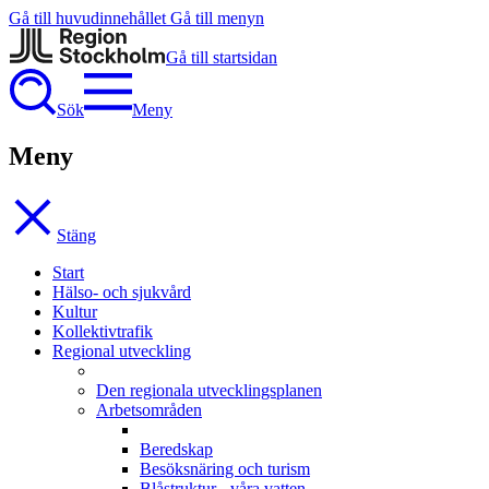
Gå till huvudinnehållet
Gå till menyn
Gå till startsidan
Sök
Meny
Meny
Stäng
Start
Hälso- och sjukvård
Kultur
Kollektivtrafik
Regional utveckling
Den regionala utvecklingsplanen
Arbetsområden
Beredskap
Besöksnäring och turism
Blåstruktur - våra vatten