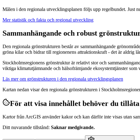
Målen i den regionala utvecklingsplanen följs upp regelbundet. Just n
Mer statistik och fakta och regional utveckling
Sammanhängande och robust grönstruktu
Den regionala grönstrukturen består av sammanhängande grönområden 
gröna kilar och bidrar till regionenens attraktionskraft - det är aldrig l
Stockholmsregionens grönstruktur är relativt stor och sammanhängand
viktiga klimatutjämnande och hälsofrämjande ekosystemtjänster som va
Läs mer om grönstrukturen i den regionala utvecklingsplanen
Kartan nedan visar den regionala grönstrukturen i Stockholmsregione
För att visa innehållet behöver du tillåt
Kartor från ArcGIS använder kakor och kan därför inte visas utan sa
Ditt nuvarande tillstånd
:
Saknar medgivande
.