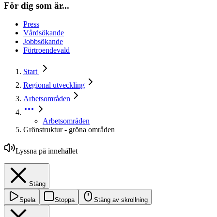
För dig som är...
Press
Vårdsökande
Jobbsökande
Förtroendevald
Start
Regional utveckling
Arbetsområden
Arbetsområden
Grönstruktur - gröna områden
Lyssna på innehållet
Stäng
Spela
Stoppa
Stäng av skrollning