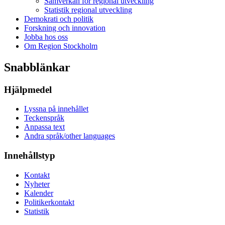
Samverkan för regional utveckling
Statistik regional utveckling
Demokrati och politik
Forskning och innovation
Jobba hos oss
Om Region Stockholm
Snabblänkar
Hjälpmedel
Lyssna på innehållet
Teckenspråk
Anpassa text
Andra språk/other languages
Innehållstyp
Kontakt
Nyheter
Kalender
Politikerkontakt
Statistik