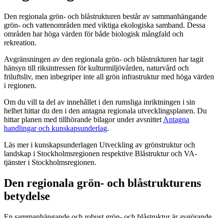
Den regionala grön- och blåstrukturen består av samman­hängande
grön- och vattenområden med viktiga ekologiska samband. Dessa
områden har höga värden för både biologisk mångfald och
rekreation.
Avgränsningen av den regionala grön- och blåstrukturen har tagit
hänsyn till riksintressen för kulturmiljövården, naturvård och
friluftsliv, men inbegriper inte all grön infrastruktur med höga värden
i regionen.
Om du vill ta del av innehållet i den rumsliga inriktningen i sin
helhet hittar du den i den antagna regionala utveckling­s­planen. Du
hittar planen med tillhörande bilagor under avsnittet
Antagna
handlingar och kunskapsunderlag
.
Läs mer i kunskapsunderlagen Utveckling av grönstruktur och
landskap i Stockholmsregionen respektive Blåstruktur och VA-
tjänster i Stockholmsregionen.
Den regionala grön- och blåstrukturens
betydelse
En sammanhängande och robust grön- och blåstruktur är avgörande