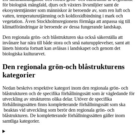
för biologisk mångfald, djurs och växters livsmiljöer samt de
ekosystemtjänster som människor är beroende av, som ren luft och
vatten, temperaturutjämning och koldioxidbindning i mark och
vegetation. Även Stockholmsregionens förmåga att anpassa sig till
klimatförändringar är beroende av dessa fungerande landskap.
Den regionala grön- och blåstrukturen ska också säkerställa att
invånare har nära till både stora och små naturupplevelser, samt att
länets historia fortsatt kan avläsas i landskapet och genom det
biologiska kulturarvet.
Den regionala grön-och blåstrukturens
kategorier
Nedan beskrivs respektive kategori inom den regionala grön- och
blåstrukturen och de specifika förhållningssätt som är vägledande för
utveckling av strukturens olika delar. Utöver de specifika
förhållningssätten finns kompletterande förhållningssätt som ska
beaktas vid utveckling som berör den regionala grön- och
blåstrukturen. De kompletterande förhållningssätten gäller inom
samtliga kategorier.