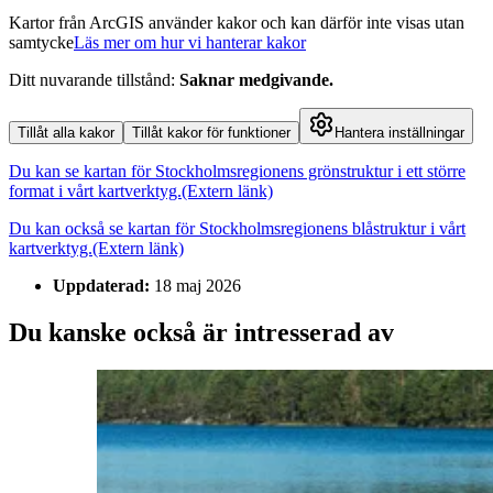
Kartor från ArcGIS använder kakor och kan därför inte visas utan
samtycke
Läs mer om hur vi hanterar kakor
Ditt nuvarande tillstånd
:
Saknar medgivande
.
Tillåt alla kakor
Tillåt kakor för funktioner
Hantera inställningar
Du kan se kartan för Stockholmsregionens grönstruktur i ett större
format i vårt kartverktyg.
(Extern länk)
Du kan också se kartan för Stockholmsregionens blåstruktur i vårt
kartverktyg.
(Extern länk)
Uppdaterad:
18 maj 2026
Du kanske också är intresserad av