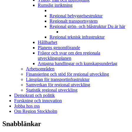
Rumslig inriktning
Regional bebyggelsestruktur
Regionalt transportsystem
Regional grön- och blåstruktur
Du är här
Regional teknisk infrastruktur
Hållbarhet
Planens genomförande
Frågor och svar om den regionala
utvecklingsplanen
Antagna handlingar och kunskapsunderlag
Arbetsområden
Finansiering och stöd för regional utveckling
Länsplan för transportinfrastruktur
Samverkan för regional utveckling
Statistik regional utveckling
Demokrati och politik
Forskning och innovation
Jobba hos oss
Om Region Stockholm
Snabblänkar