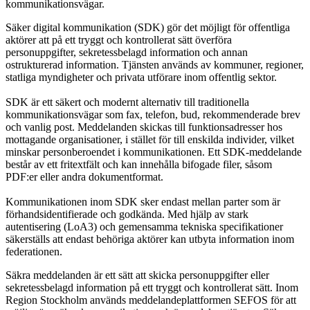
kommunikationsvägar.
Säker digital kommunikation (SDK) gör det möjligt för offentliga
aktörer att på ett tryggt och kontrollerat sätt överföra
personuppgifter, sekretessbelagd information och annan
ostrukturerad information. Tjänsten används av kommuner, regioner,
statliga myndigheter och privata utförare inom offentlig sektor.
SDK är ett säkert och modernt alternativ till traditionella
kommunikationsvägar som fax, telefon, bud, rekommenderade brev
och vanlig post. Meddelanden skickas till funktionsadresser hos
mottagande organisationer, i stället för till enskilda individer, vilket
minskar personberoendet i kommunikationen. Ett SDK-meddelande
består av ett fritextfält och kan innehålla bifogade filer, såsom
PDF:er eller andra dokumentformat.
Kommunikationen inom SDK sker endast mellan parter som är
förhandsidentifierade och godkända. Med hjälp av stark
autentisering (LoA3) och gemensamma tekniska specifikationer
säkerställs att endast behöriga aktörer kan utbyta information inom
federationen.
Säkra meddelanden är ett sätt att skicka personuppgifter eller
sekretessbelagd information på ett tryggt och kontrollerat sätt. Inom
Region Stockholm används meddelandeplattformen SEFOS för att