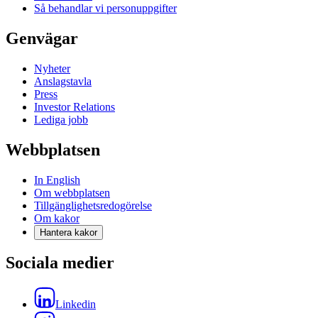
Så behandlar vi personuppgifter
Genvägar
Nyheter
Anslagstavla
Press
Investor Relations
Lediga jobb
Webbplatsen
In English
Om webbplatsen
Tillgänglighetsredogörelse
Om kakor
Hantera kakor
Sociala medier
Linkedin