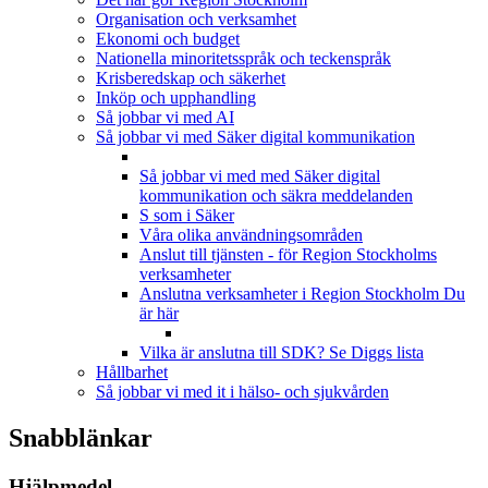
Organisation och verksamhet
Ekonomi och budget
Nationella minoritetsspråk och teckenspråk
Krisberedskap och säkerhet
Inköp och upphandling
Så jobbar vi med AI
Så jobbar vi med Säker digital kommunikation
Så jobbar vi med med Säker digital
kommunikation och säkra meddelanden
S som i Säker
Våra olika användningsområden
Anslut till tjänsten - för Region Stockholms
verksamheter
Anslutna verksamheter i Region Stockholm
Du
är här
Vilka är anslutna till SDK? Se Diggs lista
Hållbarhet
Så jobbar vi med it i hälso- och sjukvården
Snabblänkar
Hjälpmedel