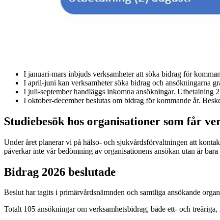
I januari-mars inbjuds verksamheter att söka bidrag för kommand
I april-juni kan verksamheter söka bidrag och ansökningarna gr
I juli-september handläggs inkomna ansökningar. Utbetalning 2 
I oktober-december beslutas om bidrag för kommande år. Besked
Studiebesök hos organisationer som får v
Under året planerar vi på hälso- och sjukvårdsförvaltningen att kon
påverkar inte vår bedömning av organisationens ansökan utan är bara ett
Bidrag 2026 beslutade
Beslut har tagits i primärvårdsnämnden och samtliga ansökande organis
Totalt 105 ansökningar om verksamhetsbidrag, både ett- och treåriga,