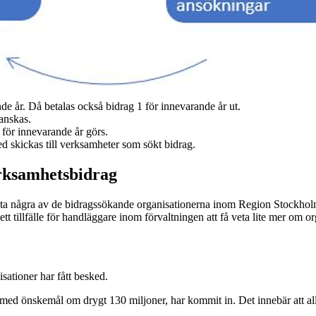
e år. Då betalas också bidrag 1 för innevarande år ut.
anskas.
för innevarande år görs.
 skickas till verksamheter som sökt bidrag.
erksamhetsbidrag
takta några av de bidragssökande organisationerna inom Region Stockh
 tillfälle för handläggare inom förvaltningen att få veta lite mer om or
ationer har fått besked.
 med önskemål om drygt 130 miljoner, har kommit in. Det innebär att al