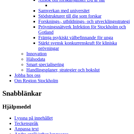
Samverkan med universitet
Stödstrukturer till dig som forskar
Forsknings-, utbildnings- och utvecklingsstrategi
Prövningsnätverk Infektion för Stockholm och
Gotland
Främja psykiskt välbefinnande för unga
Stärkt svensk konkurrenskraft för kliniska
prövningar
Innovation
Hälsodata
Smart specialisering
Handlingsplaner, strategier och bokslut
Jobba hos oss
Om Region Stockholm
Snabblänkar
Hjälpmedel
Lyssna på innehållet
Teckenspråk
Anpassa text