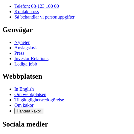
Telefon: 08-123 100 00
Kontakta oss
Så behandlar vi personuppgifter
Genvägar
Nyheter
Anslagstavla
Press
Investor Relations
Lediga jobb
Webbplatsen
In English
Om webbplatsen
Tillgänglighetsredogörelse
Om kakor
Hantera kakor
Sociala medier