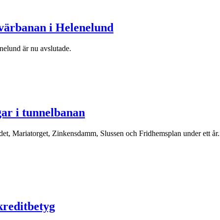
värbanan i Helenelund
enelund är nu avslutade.
gar i tunnelbanan
det, Mariatorget, Zinkensdamm, Slussen och Fridhemsplan under ett år.
kreditbetyg