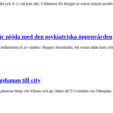
t och A-1+ på kort sikt. Utsikterna för betyget är också fortsatt posit
m är nöjda med den psykiatriska öppenvården
bra helhetsintryck av vården i Region Stockholm, det svarar både barn 
sbanan till city
n planeras börja vid Albano och gå vidare till T-Centralen via Odenplan.