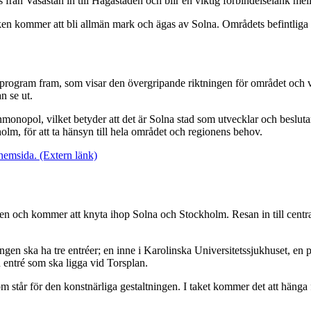
 från Vasastan in till Hagastaden och blir en viktig förbindelselänk m
rken kommer att bli allmän mark och ägas av Solna. Områdets befintliga
nprogram fram, som visar den övergripande riktningen för området och vil
n se ut.
onopol, vilket betyder att det är Solna stad som utvecklar och beslu
lm, för att ta hänsyn till hela området och regionens behov.
 hemsida.
(Extern länk)
en och kommer att knyta ihop Solna och Stockholm. Resan in till centra
 ska ha tre entréer; en inne i Karolinska Universitetssjukhuset, en på
entré som ska ligga vid Torsplan.
m står för den konstnärliga gestaltningen. I taket kommer det att hänga