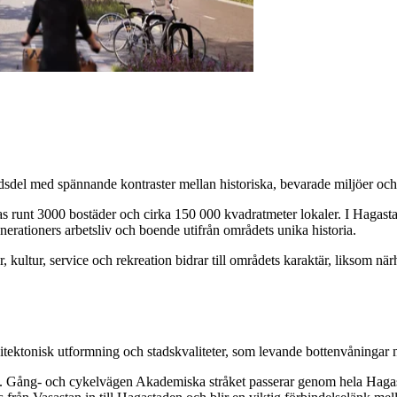
sdel med spännande kontraster mellan historiska, bevarade miljöer och 
 runt 3000 bostäder och cirka 150 000 kvadratmeter lokaler. I Hagasta
erationers arbetsliv och boende utifrån områdets unika historia.
r, kultur, service och rekreation bidrar till områdets karaktär, liksom n
itektonisk utformning och stadskvaliteter, som levande bottenvåningar
Gång- och cykelvägen Akademiska stråket passerar genom hela Hagastade