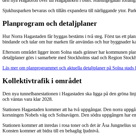
den nya Hagabron över till Hagaparken i öster. Hälsingegatan förlängs
Sjukhusparken bevaras och tillåts expandera till närliggande ytor. Pa
Planprogram och detaljplaner
Hur Norra Hagastaden får byggas bestäms i två steg. Först tas ett pla
bindande och talar om hur marken får användas och hur byggnader ka
Eftersom området ligger inom Solna stads gränser har kommunen planm
detaljplaner görs i samarbete med Stockholms stad och Region Stockho
Läs mer om planprogrammet och aktuella detaljplaner på Solna stads
Kollektivtrafik i området
Den nya tunnelbanestationen i Hagastaden ska ligga på den gröna linj
och väntas vara klar 2028.
Stationen Hagastaden kommer att ha två uppgångar. Den norra uppgången
korsningen Nobels väg och Solnavägen. Den södra uppgången har en 
Stationen kommer att inredas i rosa toner och det är Åsa Jungnelius so
Konsten kommer att bidra till en behaglig ljudnivå.