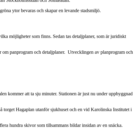
ellan Stockholmssidan och Solnasidan.
 gröna ytor bevaras och skapar en levande stadsmiljö.
ka möjligheter som finns. Sedan tas detaljplaner, som är juridiskt
tar om panprogram och detaljplaner. Utvecklingen av planprogram och
len kommer att ta sju minuter. Stationen är just nu under uppbyggnad
 torget Hagaplan utanför sjukhuset och en vid Karolinska Institutet i
 flera hundra skivor som tillsammans bildar insidan av en snäcka.