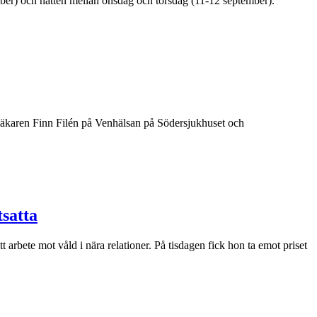
mber) och natten mellan onsdag och torsdag (11-12 september).
rläkaren Finn Filén på Venhälsan på Södersjukhuset och
tsatta
arbete mot våld i nära relationer. På tisdagen fick hon ta emot priset