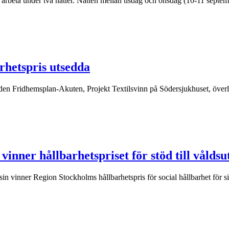
t arbeta under två nätter. Natten mellan tisdag och onsdag (10-11 septe
rhetspris utsedda
vården Fridhemsplan-Akuten, Projekt Textilsvinn på Södersjukhuset, öve
ner hållbarhetspriset för stöd till våldsu
inner Region Stockholms hållbarhetspris för social hållbarhet för sitt 