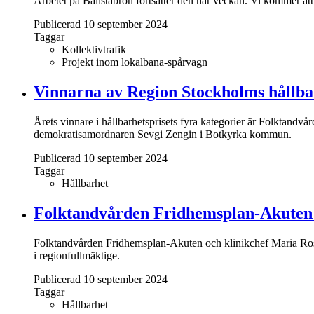
Arbetet på Bällstabron fortsätter den här veckan. Vi kommer at
Publicerad 10 september 2024
Taggar
Kollektivtrafik
Projekt inom lokalbana-spårvagn
Vinnarna av Region Stockholms hållba
Årets vinnare i hållbarhetsprisets fyra kategorier är Folktand
demokratisamordnaren Sevgi Zengin i Botkyrka kommun.
Publicerad 10 september 2024
Taggar
Hållbarhet
Folktandvården Fridhemsplan-Akuten vin
Folktandvården Fridhemsplan-Akuten och klinikchef Maria Rosin v
i regionfullmäktige.
Publicerad 10 september 2024
Taggar
Hållbarhet