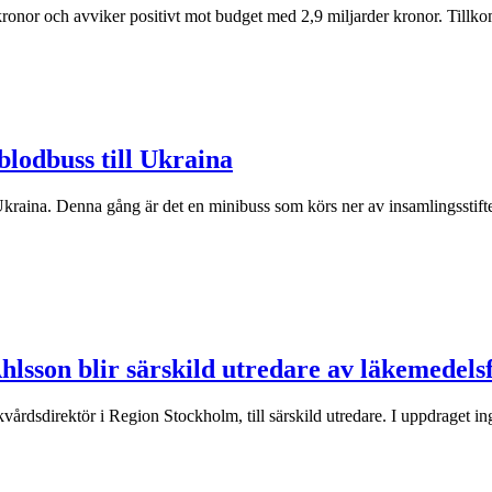
 kronor och avviker positivt mot budget med 2,9 miljarder kronor. Till
blodbuss till Ukraina
Ukraina. Denna gång är det en minibuss som körs ner av insamlingsstifte
lsson blir särskild utredare av läkemedels
kvårdsdirektör i Region Stockholm, till särskild utredare. I uppdraget i