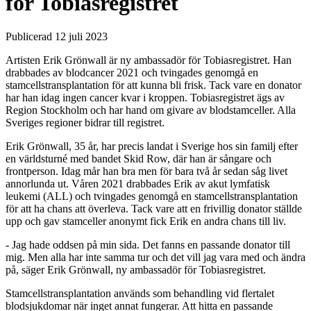
för Tobiasregistret
Publicerad 12 juli 2023
Artisten Erik Grönwall är ny ambassadör för Tobiasregistret. Han
drabbades av blodcancer 2021 och tvingades genomgå en
stamcellstransplantation för att kunna bli frisk. Tack vare en donator
har han idag ingen cancer kvar i kroppen. Tobiasregistret ägs av
Region Stockholm och har hand om givare av blodstamceller. Alla
Sveriges regioner bidrar till registret.
Erik Grönwall, 35 år, har precis landat i Sverige hos sin familj efter
en världsturné med bandet Skid Row, där han är sångare och
frontperson. Idag mår han bra men för bara två år sedan såg livet
annorlunda ut. Våren 2021 drabbades Erik av akut lymfatisk
leukemi (ALL) och tvingades genomgå en stamcellstransplantation
för att ha chans att överleva. Tack vare att en frivillig donator ställde
upp och gav stamceller anonymt fick Erik en andra chans till liv.
- Jag hade oddsen på min sida. Det fanns en passande donator till
mig. Men alla har inte samma tur och det vill jag vara med och ändra
på, säger Erik Grönwall, ny ambassadör för Tobiasregistret.
Stamcellstransplantation används som behandling vid flertalet
blodsjukdomar när inget annat fungerar. Att hitta en passande