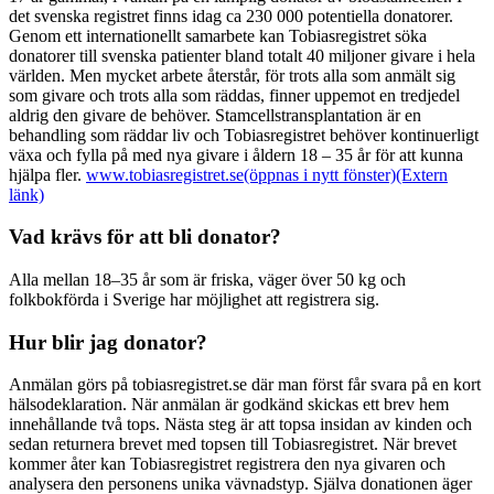
det svenska registret finns idag ca 230 000 potentiella donatorer.
Genom ett internationellt samarbete kan Tobiasregistret söka
donatorer till svenska patienter bland totalt 40 miljoner givare i hela
världen. Men mycket arbete återstår, för trots alla som anmält sig
som givare och trots alla som räddas, finner uppemot en tredjedel
aldrig den givare de behöver. Stamcellstransplantation är en
behandling som räddar liv och Tobiasregistret behöver kontinuerligt
växa och fylla på med nya givare i åldern 18 – 35 år för att kunna
hjälpa fler.
www.tobiasregistret.se
(öppnas i nytt fönster)
(Extern
länk)
Vad krävs för att bli donator?
Alla mellan 18–35 år som är friska, väger över 50 kg och
folkbokförda i Sverige har möjlighet att registrera sig.
Hur blir jag donator?
Anmälan görs på tobiasregistret.se där man först får svara på en kort
hälsodeklaration. När anmälan är godkänd skickas ett brev hem
innehållande två tops. Nästa steg är att topsa insidan av kinden och
sedan returnera brevet med topsen till Tobiasregistret. När brevet
kommer åter kan Tobiasregistret registrera den nya givaren och
analysera den personens unika vävnadstyp. Själva donationen äger