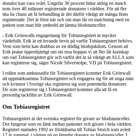
donator kan vara svårt. Ungefär 30 procent hittar aldrig en match
trots över 40 miljoner registrerade donatorer i världen. För att fler
ska ha chans att få behandling är det därför viktigt att många finns
registrerade. Det är först när och om man får en matchning med en
patient som man blir ombedd att lämna blodstamceller.
- Erik Grönwalls engagemang för Tobiasregistret är mycket
värdefullt. Erik är ett levande bevis på varför Tobiasregistret behövs.
Vem som helst kan drabbas av en dödlig blodsjukdom. Genom att
Erik pratar öppenhjärtigt om sin resa hoppas vi att fler får kunskap
om vad Tobiasregistret gör och varför det är så viktigt att ALLA som
kan registrerar sig, säger Nicole Silverstolpe, VD på Tobiasregistret.
I rollen som ambassadör för Tobiasregistret kommer Erik Grönwall
att uppmärksamma Tobiasregistret och engagera sig för att unga män
och kvinnor i Sverige ska registrera sig som potentiella donatorer.
De som registrerar sig i Tobiasregistret kommer alla att få en
personlig tackfilm av Erik Grönwall.
Om Tobiasregistret
Tobiasregistret är det svenska registret för givare av blodstamceller.
Det fungerar som en länk mellan patienter och givare i hela världen.
Registret startades 1992 av föräldrarna till Tobias Storch som avled
17 år gammal, i väntan på en lämplig donator av blodstamceller. I