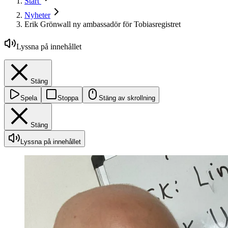
Start
Nyheter
Erik Grönwall ny ambassadör för Tobiasregistret
Lyssna på innehållet
Stäng
Spela
Stoppa
Stäng av skrollning
Stäng
Lyssna på innehållet