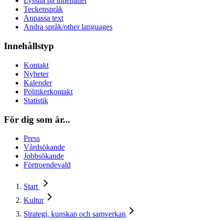
Lyssna på innehållet
Teckenspråk
Anpassa text
Andra språk/other languages
Innehållstyp
Kontakt
Nyheter
Kalender
Politikerkontakt
Statistik
För dig som är...
Press
Vårdsökande
Jobbsökande
Förtroendevald
Start
Kultur
Strategi, kunskap och samverkan