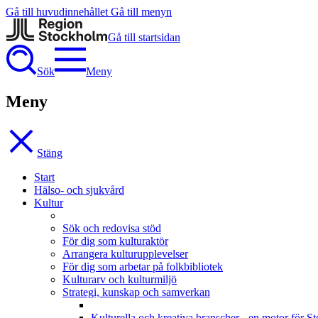
Gå till huvudinnehållet
Gå till menyn
Gå till startsidan
Sök
Meny
Meny
Stäng
Start
Hälso- och sjukvård
Kultur
Sök och redovisa stöd
För dig som kulturaktör
Arrangera kulturupplevelser
För dig som arbetar på folkbibliotek
Kulturarv och kulturmiljö
Strategi, kunskap och samverkan
Kulturella och kreativa branscher - en motor för 