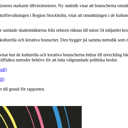
nens starkaste tillväxtmotorer. Ny statistik visar att branscherna omsä
urförvaltningen i Region Stockholm, visar att omsättningen i de kultu
e samlade skatteintäkterna från sektorn räknas till minst 34 miljarder kr
v kulturella och kreativa branscher. Den bygger på samma metodik som d
isar hur de kulturella och kreativa branscherna bidrar till utveckling b
träffsäkra metoder behövs för att fatta välgrundade politiska beslut.
pdf)
df)
 till grund för rapporten.