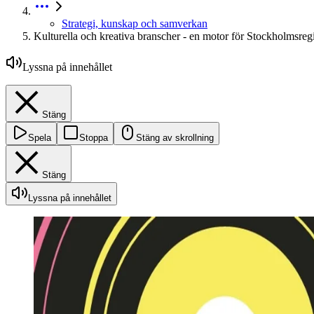
Strategi, kunskap och samverkan
Kulturella och kreativa branscher - en motor för Stockholmsre
Lyssna på innehållet
Stäng
Spela
Stoppa
Stäng av skrollning
Stäng
Lyssna på innehållet