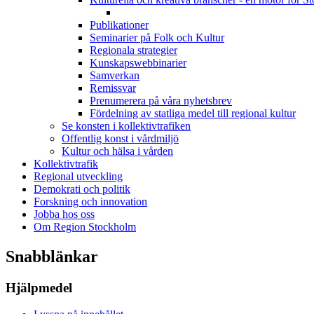
Publikationer
Seminarier på Folk och Kultur
Regionala strategier
Kunskapswebbinarier
Samverkan
Remissvar
Prenumerera på våra nyhetsbrev
Fördelning av statliga medel till regional kultur
Se konsten i kollektivtrafiken
Offentlig konst i vårdmiljö
Kultur och hälsa i vården
Kollektivtrafik
Regional utveckling
Demokrati och politik
Forskning och innovation
Jobba hos oss
Om Region Stockholm
Snabblänkar
Hjälpmedel