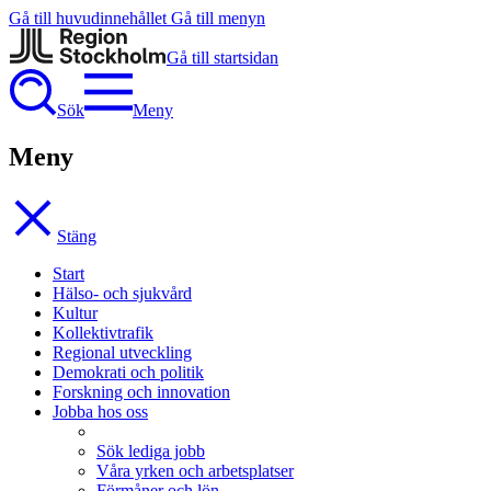
Gå till huvudinnehållet
Gå till menyn
Gå till startsidan
Sök
Meny
Meny
Stäng
Start
Hälso- och sjukvård
Kultur
Kollektivtrafik
Regional utveckling
Demokrati och politik
Forskning och innovation
Jobba hos oss
Sök lediga jobb
Våra yrken och arbetsplatser
Förmåner och lön