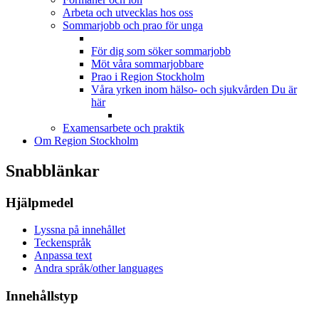
Arbeta och utvecklas hos oss
Sommarjobb och prao för unga
För dig som söker sommarjobb
Möt våra sommarjobbare
Prao i Region Stockholm
Våra yrken inom hälso- och sjukvården
Du är
här
Examensarbete och praktik
Om Region Stockholm
Snabblänkar
Hjälpmedel
Lyssna på innehållet
Teckenspråk
Anpassa text
Andra språk/other languages
Innehållstyp