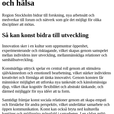
och hälsa
Region Stockholm bidrar till forskning, nya arbetssätt och
medverkar till forum och nätverk som gör det möjligt för olika
discipliner att mötas.
Så kan konst bidra till utveckling
Innovation sker i en kultur som uppmuntrar öppenhet,
experimenterande och risktagande, vilket skapas genom samspelet
mellan individens inre utveckling, mellanmänskliga relationer och
samhällsutveckling.
Konstnärliga uttryck spelar en central roll genom att stimulera
självkännedom och emotionell bearbetning, vilket stärker individens
kreativitet och förmåga att tänka innovativt. Genom konsten får
människor möjlighet att utforska nya tankesätt och känslomässiga
djup, vilket ökar kognitiv flexibilitet och abstrakt tänkande, och
därmed möjliggör för nya idéer att ta form.
Samtidigt främjar konst sociala relationer genom att skapa empati
och förståelse för andra perspektiv, vilket underlättar samarbete och
öppen kommunikation. Konst kan också bryta ned kulturella
barriärer och möjliggöra mångfald i samarbeten. I en sådan miljö