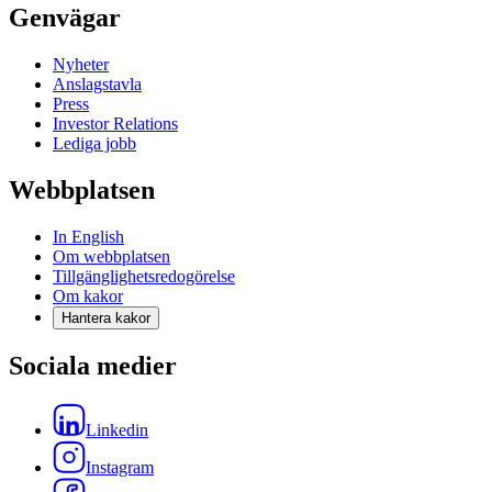
Genvägar
Nyheter
Anslagstavla
Press
Investor Relations
Lediga jobb
Webbplatsen
In English
Om webbplatsen
Tillgänglighetsredogörelse
Om kakor
Hantera kakor
Sociala medier
Linkedin
Instagram