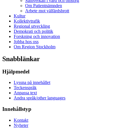
Samverkan i vård och omsorg
Om Patientnämnden
Arbete mot välfärdsbrott
Kultur
Kollektivtrafik
Regional utveckling
Demokrati och politik
Forskning och innovation
Jobba hos oss
Om Region Stockholm
Snabblänkar
Hjälpmedel
Lyssna på innehållet
Teckenspråk
Anpassa text
Andra språk/other languages
Innehållstyp
Kontakt
Nyheter