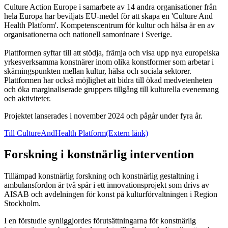
Culture Action Europe i samarbete av 14 andra organisationer från
hela Europa har beviljats EU-medel för att skapa en 'Culture And
Health Platform'. Kompetenscentrum för kultur och hälsa är en av
organisationerna och nationell samordnare i Sverige.
Plattformen syftar till att stödja, främja och visa upp nya europeiska
yrkesverksamma konstnärer inom olika konstformer som arbetar i
skärningspunkten mellan kultur, hälsa och sociala sektorer.
Plattformen har också möjlighet att bidra till ökad medvetenheten
och öka marginaliserade gruppers tillgång till kulturella evenemang
och aktiviteter.
Projektet lanserades i november 2024 och pågår under fyra år.
Till CultureAndHealth Platform
(Extern länk)
Forskning i konstnärlig intervention
Tillämpad konstnärlig forskning och konstnärlig gestaltning i
ambulansfordon är två spår i ett innovationsprojekt som drivs av
AISAB och avdelningen för konst på kulturförvaltningen i Region
Stockholm.
I en förstudie synliggjordes förutsättningarna för konstnärlig