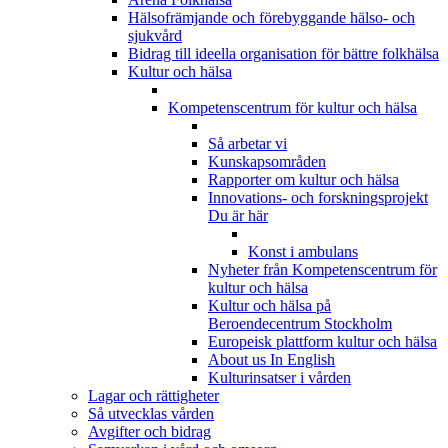
Hälsofrämjande och förebyggande hälso- och
sjukvård
Bidrag till ideella organisation för bättre folkhälsa
Kultur och hälsa
Kompetenscentrum för kultur och hälsa
Så arbetar vi
Kunskapsområden
Rapporter om kultur och hälsa
Innovations- och forskningsprojekt
Du är här
Konst i ambulans
Nyheter från Kompetenscentrum för
kultur och hälsa
Kultur och hälsa på
Beroendecentrum Stockholm
Europeisk plattform kultur och hälsa
About us In English
Kulturinsatser i vården
Lagar och rättigheter
Så utvecklas vården
Avgifter och bidrag