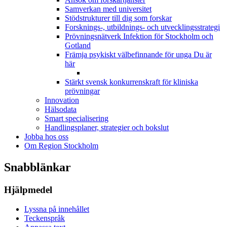
Samverkan med universitet
Stödstrukturer till dig som forskar
Forsknings-, utbildnings- och utvecklingsstrategi
Prövningsnätverk Infektion för Stockholm och
Gotland
Främja psykiskt välbefinnande för unga
Du är
här
Stärkt svensk konkurrenskraft för kliniska
prövningar
Innovation
Hälsodata
Smart specialisering
Handlingsplaner, strategier och bokslut
Jobba hos oss
Om Region Stockholm
Snabblänkar
Hjälpmedel
Lyssna på innehållet
Teckenspråk