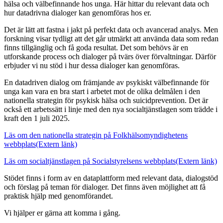
hälsa och välbefinnande hos unga. Här hittar du relevant data och
hur datadrivna dialoger kan genomföras hos er.
Det är lätt att fastna i jakt på perfekt data och avancerad analys. Men
forskning visar tydligt att det går utmärkt att använda data som redan
finns tillgänglig och få goda resultat. Det som behövs är en
utforskande process och dialoger på tvärs över förvaltningar. Därför
erbjuder vi nu stöd i hur dessa dialoger kan genomföras.
En datadriven dialog om främjande av psykiskt välbefinnande för
unga kan vara en bra start i arbetet mot de olika delmålen i den
nationella strategin för psykisk hälsa och suicidprevention. Det är
också ett arbetssätt i linje med den nya socialtjänstlagen som trädde i
kraft den 1 juli 2025.
Läs om den nationella strategin på Folkhälsomyndighetens
webbplats
(Extern länk)
Läs om socialtjänstlagen på Socialstyrelsens webbplats
(Extern länk)
Stödet finns i form av en dataplattform med relevant data, dialogstöd
och förslag på teman för dialoger. Det finns även möjlighet att få
praktisk hjälp med genomförandet.
Vi hjälper er gärna att komma i gång.