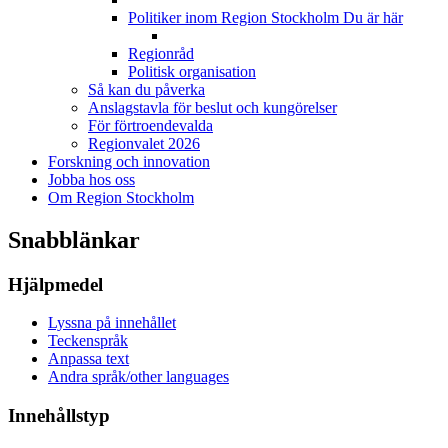
Politiker inom Region Stockholm
Du är här
Regionråd
Politisk organisation
Så kan du påverka
Anslagstavla för beslut och kungörelser
För förtroendevalda
Regionvalet 2026
Forskning och innovation
Jobba hos oss
Om Region Stockholm
Snabblänkar
Hjälpmedel
Lyssna på innehållet
Teckenspråk
Anpassa text
Andra språk/other languages
Innehållstyp