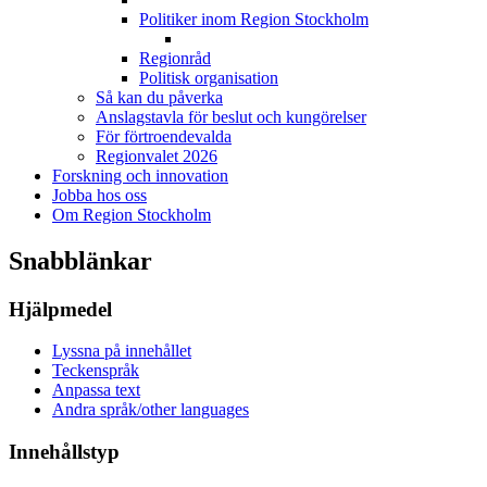
Politiker inom Region Stockholm
Regionråd
Politisk organisation
Så kan du påverka
Anslagstavla för beslut och kungörelser
För förtroendevalda
Regionvalet 2026
Forskning och innovation
Jobba hos oss
Om Region Stockholm
Snabblänkar
Hjälpmedel
Lyssna på innehållet
Teckenspråk
Anpassa text
Andra språk/other languages
Innehållstyp