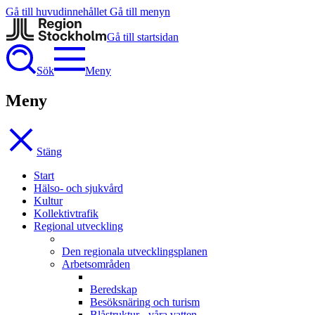
Gå till huvudinnehållet
Gå till menyn
Gå till startsidan
Sök
Meny
Meny
Stäng
Start
Hälso- och sjukvård
Kultur
Kollektivtrafik
Regional utveckling
Den regionala utvecklingsplanen
Arbetsområden
Beredskap
Besöksnäring och turism
Blåstruktur - våra vatten