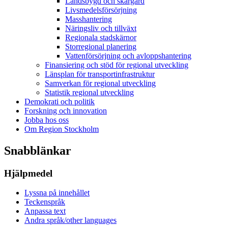
Landsbygd och skärgård
Livsmedelsförsörjning
Masshantering
Näringsliv och tillväxt
Regionala stadskärnor
Storregional planering
Vattenförsörjning och avloppshantering
Finansiering och stöd för regional utveckling
Länsplan för transportinfrastruktur
Samverkan för regional utveckling
Statistik regional utveckling
Demokrati och politik
Forskning och innovation
Jobba hos oss
Om Region Stockholm
Snabblänkar
Hjälpmedel
Lyssna på innehållet
Teckenspråk
Anpassa text
Andra språk/other languages