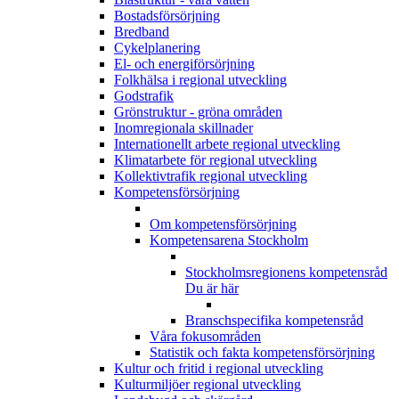
Bostadsförsörjning
Bredband
Cykelplanering
El- och energiförsörjning
Folkhälsa i regional utveckling
Godstrafik
Grönstruktur - gröna områden
Inomregionala skillnader
Internationellt arbete regional utveckling
Klimatarbete för regional utveckling
Kollektivtrafik regional utveckling
Kompetensförsörjning
Om kompetensförsörjning
Kompetensarena Stockholm
Stockholmsregionens kompetensråd
Du är här
Branschspecifika kompetensråd
Våra fokusområden
Statistik och fakta kompetensförsörjning
Kultur och fritid i regional utveckling
Kulturmiljöer regional utveckling