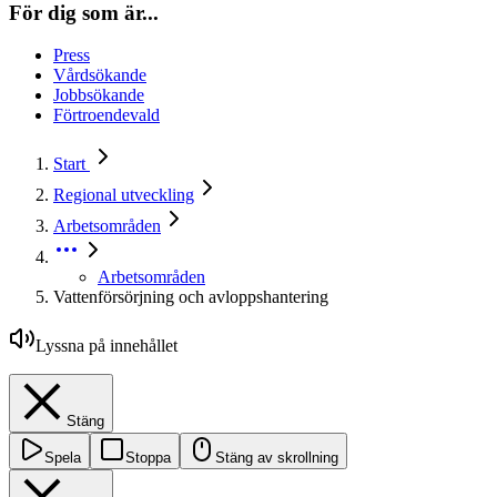
För dig som är...
Press
Vårdsökande
Jobbsökande
Förtroendevald
Start
Regional utveckling
Arbetsområden
Arbetsområden
Vattenförsörjning och avloppshantering
Lyssna på innehållet
Stäng
Spela
Stoppa
Stäng av skrollning