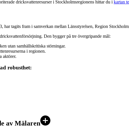
terade dricks­vattenresurser i Stockholmsregionens hittar du i
kartan t
n
3, har tagits fram i samverkan mellan Länsstyrelsen, Region Stockhol
bar dricksvattenförsörjning. Den bygger på tre övergripande mål:
rken utan samhällskritiska störningar.
ttenresurserna i regionen.
 aktörer.
kad robusthet:
de av Mälaren