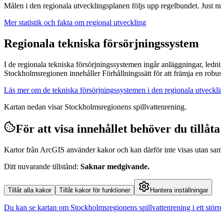
Målen i den regionala utvecklingsplanen följs upp regelbundet. Just nu
Mer statistik och fakta om regional utveckling
Regionala tekniska försörjningssystem
I de regionala tekniska försörjningssystemen ingår anläggningar, ledn
Stockholmsregionen innehåller Förhållningssätt för att främja en robus
Läs mer om de tekniska försörjningssystemen i den regionala utveck
Kartan nedan visar Stockholmsregionens spillvattenrening.
För att visa innehållet behöver du tillåt
Kartor från ArcGIS använder kakor och kan därför inte visas utan sa
Ditt nuvarande tillstånd
:
Saknar medgivande
.
Tillåt alla kakor
Tillåt kakor för funktioner
Hantera inställningar
Du kan se kartan om Stockholmsregionens spillvattenrening i ett större