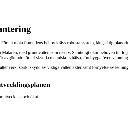
antering
ljö. För att möta framtidens behov krävs robusta system, långsiktig plan
ån Mälaren, med grundvatten som reserv. Samtidigt ökar behoven till föl
m är avgörande för att skydda människors hälsa, förebygga översvämnin
vattenverk, stärkt skydd av viktiga vattentäkter samt förnyelse av ledn
utvecklingsplanen
r utvecklats och ökat