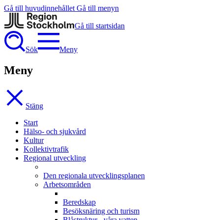
Gå till huvudinnehållet
Gå till menyn
Gå till startsidan
Sök
Meny
Meny
Stäng
Start
Hälso- och sjukvård
Kultur
Kollektivtrafik
Regional utveckling
Den regionala utvecklingsplanen
Arbetsområden
Beredskap
Besöksnäring och turism
Blåstruktur - våra vatten