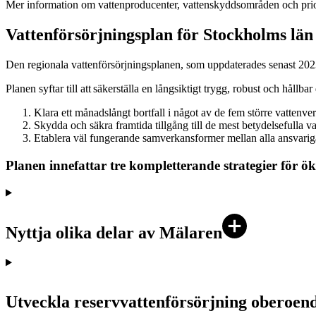
Mer information om vattenproducenter, vattenskyddsområden och priori
Vattenförsörjningsplan för Stockholms lä
Den regionala vattenförsörjningsplanen, som uppdaterades senast 202
Planen syftar till att säkerställa en långsiktigt trygg, robust och håll
Klara ett månadslångt bortfall i något av de fem större vattenve
Skydda och säkra framtida tillgång till de mest betydelsefulla va
Etablera väl fungerande samverkansformer mellan alla ansvariga
Planen innefattar tre kompletterande strategier för ö
Nyttja olika delar av Mälaren
Utveckla reservvattenförsörjning oberoen