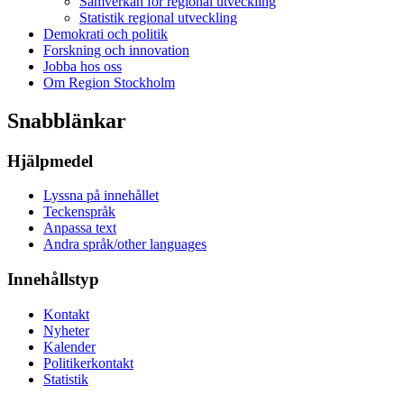
Samverkan för regional utveckling
Statistik regional utveckling
Demokrati och politik
Forskning och innovation
Jobba hos oss
Om Region Stockholm
Snabblänkar
Hjälpmedel
Lyssna på innehållet
Teckenspråk
Anpassa text
Andra språk/other languages
Innehållstyp
Kontakt
Nyheter
Kalender
Politikerkontakt
Statistik