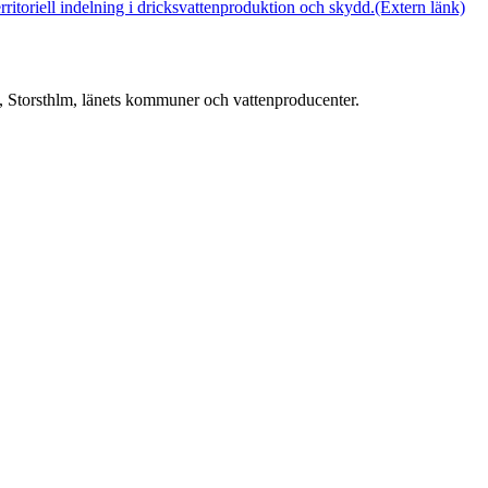
erritoriell indelning i dricksvattenproduktion och skydd.
(Extern länk)
m, Storsthlm, länets kommuner och vattenproducenter.