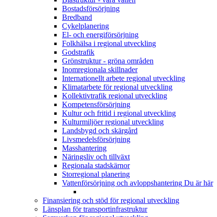
Bostadsförsörjning
Bredband
Cykelplanering
El- och energiförsörjning
Folkhälsa i regional utveckling
Godstrafik
Grönstruktur - gröna områden
Inomregionala skillnader
Internationellt arbete regional utveckling
Klimatarbete för regional utveckling
Kollektivtrafik regional utveckling
Kompetensförsörjning
Kultur och fritid i regional utveckling
Kulturmiljöer regional utveckling
Landsbygd och skärgård
Livsmedelsförsörjning
Masshantering
Näringsliv och tillväxt
Regionala stadskärnor
Storregional planering
Vattenförsörjning och avloppshantering
Du är här
Finansiering och stöd för regional utveckling
Länsplan för transportinfrastruktur