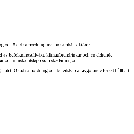
ering och ökad samordning mellan samhällsaktörer.
jd av befolkningstillväxt, klimatförändringar och en åldrande
gar och minska utsläpp som skadar miljön.
ingsnätet. Ökad samordning och beredskap är avgörande för ett hållbart